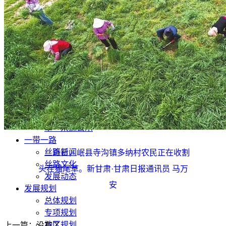
文化旅游
生态修复
产业发展
甘肃招标
公开招标
中标公示
竞争性磋商/谈判
废标终止
更正公告
其他公告
单一来源公示
一带一路
丝路新闻
近日，岷县寺沟镇多纳村农民正在收割
丝路文化
头茬猫尾草。新甘肃·甘肃日报通讯员 马万
发展动态
安
发展规划
总体规划
专项规划
地区规划
上一篇：没有了