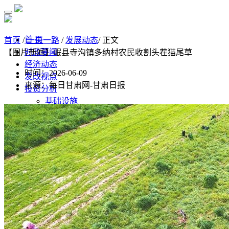
首 页
首页
/
一带一路
/
发展动态
/ 正文
时政要闻
【图片新闻】岷县寺沟镇多纳村农民收割头茬猫尾草
经济动态
时间：2026-06-09
发改视点
来源：每日甘肃网-甘肃日报
投资分析
基础设施
制造业
房地产
监测预测
经济监测分析
监测数据汇总
经济数据
统计公报
高质量发展
水利
污染防治