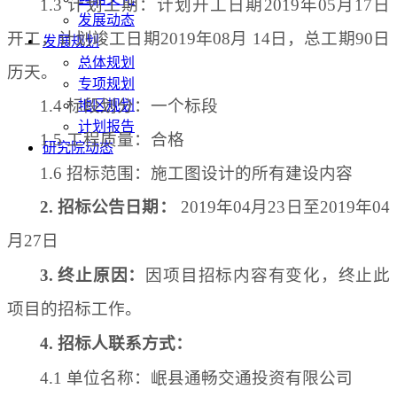
1
.3 计划工期：计划开工日期2019年05月17日
发展动态
开工，计划竣工日期2019年08月 14日，总工期90日
发展规划
总体规划
历天。
专项规划
1
.4 标段划分：一个标段
地区规划
计划报告
1
.5 工程质量：合格
研究院动态
1
.6 招标范围：施工图设计的所有建设内容
2
. 招标公告日期：
201
9
年
04
月
23
日至
201
9
年
04
月
27
日
3
.
终止原因：
因项目
招标内容
有变化，终止此
项目的招标工作。
4
. 招标人联系方式：
4
.1 单位名称：岷县通畅交通投资有限公司