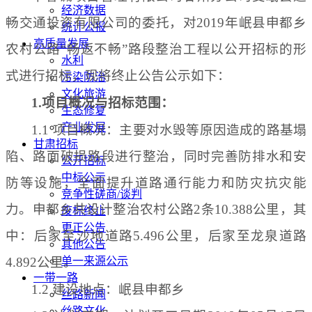
经济数据
畅交通投资有限公司的委托，对
2019年岷县申都乡
统计公报
高质量发展
农村公路“畅返不畅”路段整治工程以公开招标的形
水利
式进行招标，现将终止公告公示如下：
污染防治
文化旅游
1
.项目概况与招标范围：
生态修复
产业发展
1
.1 项目概况：主要对水毁等原因造成的路基塌
甘肃招标
陷、路面破损路段进行整治，同时完善防排水和安
公开招标
中标公示
防等设施，全面提升道路通行能力和防灾抗灾能
竞争性磋商/谈判
力。申都乡共设计整治农村公路2条10.388公里，其
废标终止
更正公告
中：后家至沙地道路5.496公里，后家至龙泉道路
其他公告
4.892公里。
单一来源公示
一带一路
1
.2 建设地点：岷县申都乡
丝路新闻
丝路文化