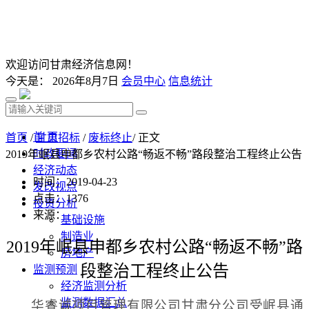
欢迎访问甘肃经济信息网！
今天是：
2026年8月7日
会员中心
信息统计
首 页
首页
/
甘肃招标
/
废标终止
/ 正文
时政要闻
2019年岷县申都乡农村公路“畅返不畅”路段整治工程终止公告
经济动态
时间：2019-04-23
发改视点
点击：
1376
投资分析
来源：
基础设施
制造业
2019年岷县申都乡农村公路“畅返不畅”路
房地产
段整治工程
终止公告
监测预测
经济监测分析
监测数据汇总
华睿诚项目管理有限公司甘肃分公司受岷县通