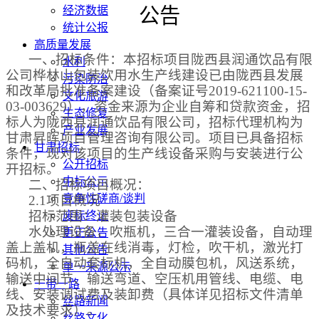
经济数据
公告
统计公报
高质量发展
一、招标条件：
本招标项目陇西县润通饮品有限
水利
公司桦林山包装饮用水生产线建设已由陇西县发展
污染防治
和改革局批准备案建设（备案证号
2019-621100-15-
文化旅游
03-003629），资金来源为企业自筹和贷款资金，招
生态修复
标人为陇西县润通饮品有限公司，招标代理机构为
产业发展
甘肃昇晖项目管理咨询有限公司。项目已具备招标
甘肃招标
条件，现对该项目的生产线设备采购与安装进行公
公开招标
开招标。
中标公示
二、招标项目概况：
竞争性磋商/谈判
2.1项目概况
招标范围：灌装包装设备
废标终止
水处理设备，吹瓶机，三合一灌装设备，自动理
更正公告
盖上盖机，瓶盖在线消毒，灯检，吹干机，激光打
其他公告
码机，全自动套标机，全自动膜包机，风送系统，
单一来源公示
输送中间节、输送弯道、空压机用管线、电缆、电
一带一路
线、安装调试费及装卸费（具体详见招标文件清单
丝路新闻
及技术要求）。
丝路文化