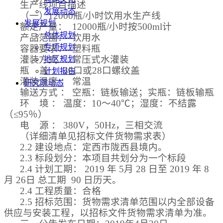
生产线项目描述
发展动态
（一）
12000瓶/小时饮用水生产线
发展规划
额定产量：
12000瓶/小时按500ml计
总体规划
产品范围：
饮用水
专项规划
容器要求：
塑料瓶
灌装方式
：
常压式水灌装
地区规划
瓶
盖
：
38口或28口螺纹盖
计划报告
灌装温度
：
常温
研究院动态
输送方式
：
空瓶：链板输送；实瓶：链板输瓶
环
境
：
温度：
10～40℃；湿度：不结露
（≤95％）
电
源
：
380V，50Hz，三相交流
（详细清单见招标文件货物需求表）
2.2 建设地点：定西市陇西县境内。
2.3 标段划分：本项目共划分为一个标段
2.4 计划工期： 2019 年 5月 28 日至 2019 年 8
月 26日 总工期 90 日历天。
2.4 工程质量：合格
2.5 招标范围：货物需求清单范围以内全部设备
供应与安装工程，以招标文件货物需求清单为准。