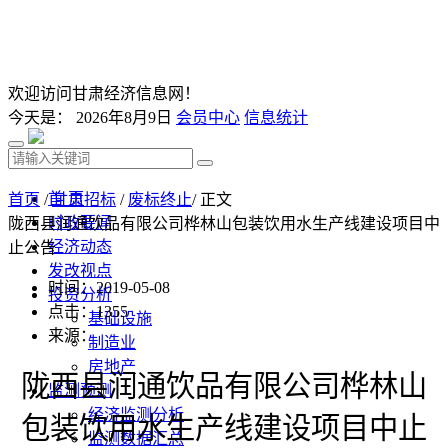
欢迎访问甘肃经济信息网！
今天是：
2026年8月9日
会员中心
信息统计
首 页
首页
/
甘肃招标
/
废标终止
/ 正文
时政要闻
陇西县润通饮品有限公司桦林山包装饮用水生产线建设项目中
经济动态
止公告
发改视点
时间：2019-05-08
投资分析
点击：
1355
基础设施
来源：
制造业
房地产
陇西县润通饮品有限公司桦林山
监测预测
经济监测分析
包装饮用水生产线建设项目
中止
监测数据汇总