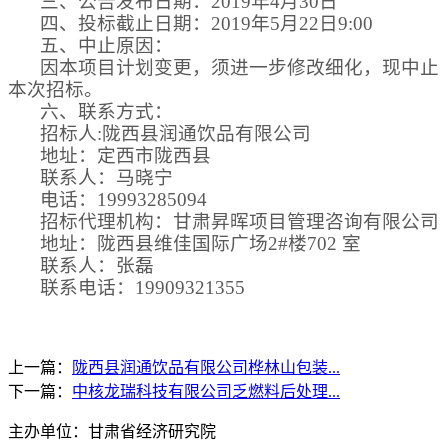
三、公告发布日期：
2019年
4
月
30
日
四、投标截止日期：
2019年
5
月
22
日
9
:00
五、中止原因：
因本项目计划变更，须进一步修改细化，现中止
本次招标。
六、联系方式：
招标人
:陇西县润通饮品有限公司
地址：定西市陇西县
联系人：马晓宁
电话：
19993285094
招标代理机构：甘肃昇晖项目管理咨询有限公司
地址：陇西县维佳国际广场
2#楼702 室
联系人：张磊
联系电话：
19909321355
上一篇：
陇西县润通饮品有限公司桦林山包装...
下一篇：
中核龙瑞科技有限公司乏燃料后处理...
主办单位：甘肃省经济研究院