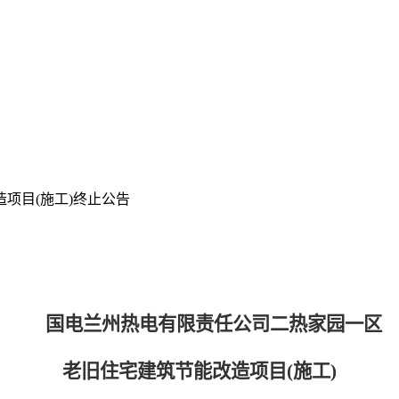
项目(施工)终止公告
国电兰州热电有限责任公司二热家园一区
老旧住宅建筑节能改造项目
(
施工
)