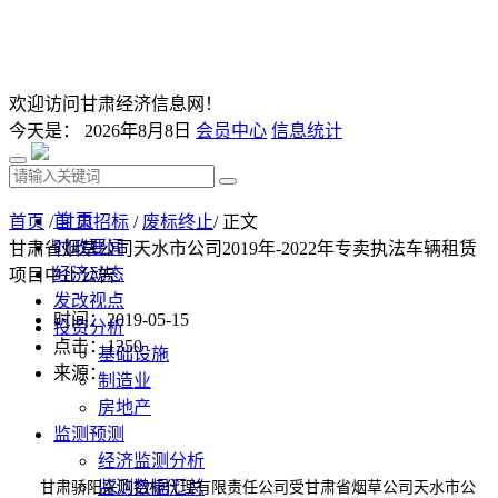
欢迎访问甘肃经济信息网！
今天是：
2026年8月8日
会员中心
信息统计
首 页
首页
/
甘肃招标
/
废标终止
/ 正文
时政要闻
甘肃省烟草公司天水市公司2019年-2022年专卖执法车辆租赁
经济动态
项目中止公告
发改视点
时间：2019-05-15
投资分析
点击：
1350
基础设施
来源：
制造业
房地产
监测预测
经济监测分析
监测数据汇总
甘肃骄阳采购招标代理有限责任公司受甘肃省烟草公司天水市公