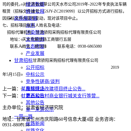
经济数据
司的委托，对甘肃省烟草公司天水市公司
2019
年
-2022
年专卖执法车辆
统计公报
租赁（招标文件编号：
GSJY-ZC2019099
）以公开招标方式进行招标，
高质量发展
因招标文件内容有变动，现对该项目中止。
水利
七、招标项目联系人姓名及电话：
污染防治
招标代理机构：甘肃骄阳采购招标代理有限责任公司
文化旅游
地址：天水市解放路工商银行五层
生态修复
联系人姓名：姚剑锋
联系电话：
0938-6865080
产业发展
甘肃招标
甘肃骄阳采购招标代理有限责任公司
公开招标
2019
中标公示
年
5
月
15
日
竞争性磋商/谈判
废标终止
上一篇：
某部篮球场改建项目终止公告...
更正公告
下一篇：
甘肃西和农村商业银行城关支行等营...
其他公告
主办单位：甘肃省经济研究院
单一来源公示
一带一路
地址：甘肃省兰州市庆阳路60号信息大厦4层 业务咨询：
丝路新闻
0931-8800118
丝路文化