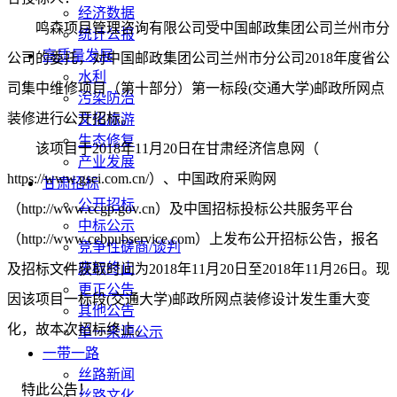
经济数据
鸣森项目管理咨询有限公司受中国邮政集团公司兰州市分
统计公报
高质量发展
公司的委托，对
中国邮政集团公司兰州市分公司
2018
年度省公
水利
司集中维修项目（第十部分）第一标段
(
交通大学
)
邮政所网点
污染防治
装修进行公开招标。
文化旅游
生态修复
该项目于
2018
年
11
月
20
日在甘肃经济信息网（
产业发展
https://www.gsei.com.cn/
）、中国政府采购网
甘肃招标
公开招标
（
http://www.ccgp.gov.cn
）及中国招标投标公共服务平台
中标公示
（
http://www.cebpubservice.com
）上发布公开招标公告，报名
竞争性磋商/谈判
废标终止
及招标文件获取时间为
2018
年
11
月
20
日至
2018
年
11
月
26
日
。
现
更正公告
因该项目一标段
(
交通大学
)
邮政所网点装修
设计发生重大变
其他公告
化，故本次招标终止。
单一来源公示
一带一路
丝路新闻
特此公告！
丝路文化