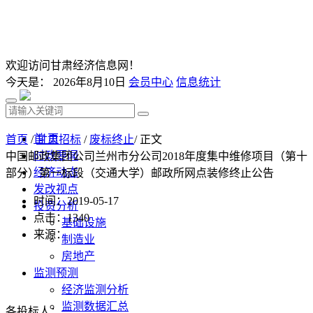
欢迎访问甘肃经济信息网！
今天是：
2026年8月10日
会员中心
信息统计
首 页
首页
/
甘肃招标
/
废标终止
/ 正文
时政要闻
中国邮政集团公司兰州市分公司2018年度集中维修项目（第十
经济动态
部分）第一标段（交通大学）邮政所网点装修终止公告
发改视点
时间：2019-05-17
投资分析
点击：
1340
基础设施
来源：
制造业
房地产
监测预测
经济监测分析
监测数据汇总
各投标人：