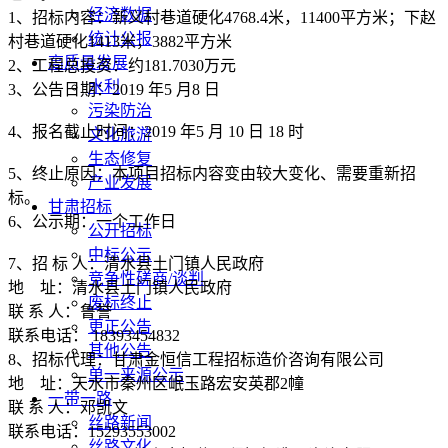
经济数据
1、招标内容：新义村巷道硬化4768.4米，11400平方米；下赵
统计公报
村巷道硬化1413米，3882平方米
高质量发展
2、工程总投资：约181.7030万元
水利
3、公告日期：2019 年5 月8 日
污染防治
4、报名截止时间：2019 年5 月 10 日 18 时
文化旅游
生态修复
5、终止原因：本项目招标内容变由较大变化、需要重新招
产业发展
标。
甘肃招标
6、公示期：一个工作日
公开招标
中标公示
7、招 标 人：清水县土门镇人民政府
竞争性磋商/谈判
地 址：清水县土门镇人民政府
废标终止
联 系 人：鲁誉
更正公告
联系电话： 18393454832
其他公告
8、招标代理：甘肃金恒信工程招标造价咨询有限公司
单一来源公示
地 址：天水市秦州区岷玉路宏安英郡2幢
一带一路
联 系 人：邓凯文
丝路新闻
联系电话：15293553002
丝路文化