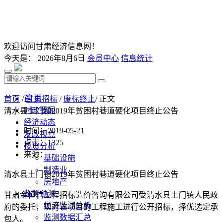
欢迎访问甘肃经济信息网！
今天是：
2026年8月6日
会员中心
信息统计
首 页
首页
/
甘肃招标
/
废标终止
/ 正文
时政要闻
清水县土门镇2019年贫困村巷道硬化项目终止公告
经济动态
时间：2019-05-21
发改视点
点击：
1325
投资分析
来源：
基础设施
制造业
清水县土门镇2019年贫困村巷道硬化项目终止公告
房地产
监测预测
甘肃金恒信工程招标造价咨询有限公司受清水县土门镇人民政
经济监测分析
府的委托，现对该项目的工程施工进行公开招标，择优选定承
监测数据汇总
包人。