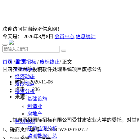
欢迎访问甘肃经济信息网！
今天是：
2026年8月8日
会员中心
信息统计
首 页
首页
/
甘肃招标
/
废标终止
/ 正文
时政要闻
甘肃农业大学投稿软件处理系统项目废标公告
经济动态
时间：2020-11-06
发改视点
点击：
1236
投资分析
来源：
基础设施
制造业
房地产
甘肃西招国际招标有限公司受甘肃农业大学的委托，对甘
监测预测
经济监测分析
1、
磋商
文
件
编号：
GNDCW202010
27-2
监测数据汇总