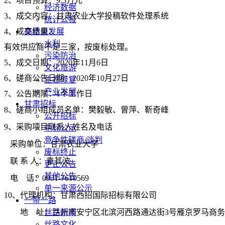
2、
项目预算：
9.5万元
经济数据
3、成交内容：甘肃农业大学投稿软件处理系统
统计公报
4、成交结果
高质量发展
：
水利
有效供应商不足三家，按废标处理。
污染防治
5、成交日期：20
20
年
11
月
6
日
文化旅游
6、
磋商
公告日期：
20
20
年
10
月
27
日
生态修复
产业发展
7、公告期限：1个工作日
甘肃招标
8
、
磋商
小组成员名单：
樊毅敏、曾萍、靳奇峰
公开招标
9
、采购项目联系人姓名及电话
中标公示
竞争性磋商/谈判
采购单位：甘肃农业大学
废标终止
联
系
人：
袁其波
更正公告
其他公告
电
话：
0931-7610569
单一来源公示
10
、代理机构：甘肃西招国际招标有限公司
一带一路
地
址：兰州市安宁区北滨河西路通达街
丝路新闻
3号雁京罗马商务
丝路文化