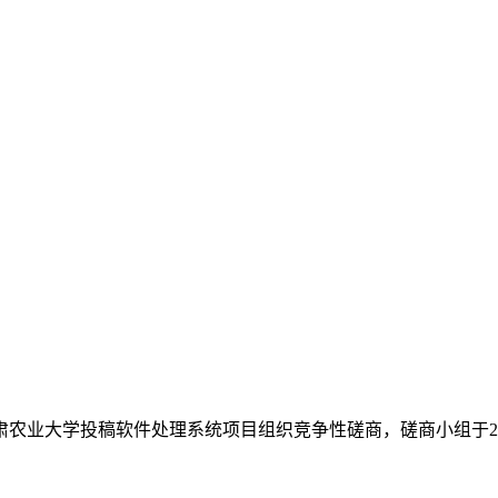
肃农业大学投稿软件处理系统项目
组织竞争性磋商
，
磋商
小组于
2