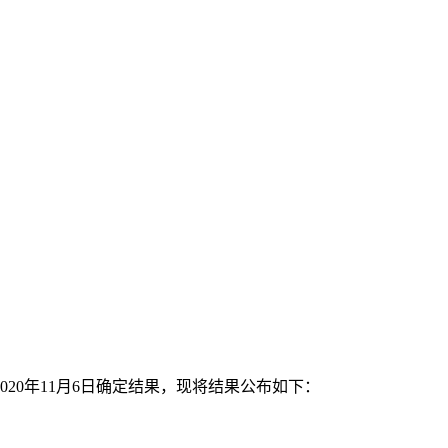
0
20
年
11
月
6
日确定
结果
，现将结果公布如下：