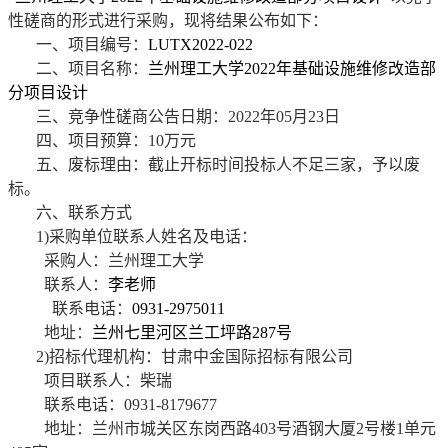
性磋商的形式进行采购，现将结果公布如下：
一、项目编号：
LUTX2022-022
二、项目名称：
兰州理工大学
2022
年基础设施维修改造部
分项目设计
三、竞争性磋商公告日期：
2022
年
05
月
23
日
四、项目预算：
10
万元
五、废标理由：截止开标时间投标人不足三家，予以废
标。
六、联系方式
1)
采购单位联系人姓名及电话：
采购人：兰州理工大学
联系人：
李老师
联系电话：
0931-2975011
地址：
兰州七里河区兰工坪路
287
号
2)
招标代理机构：甘肃中金国际招标有限公司
项目联系人：柴瑞
联系电话：
0931-8179677
地址：兰州市城关区东岗西路
403
号酒钢大厦
2
号楼
1
单元