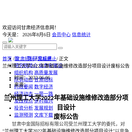
欢迎访问甘肃经济信息网！
今天是：
2026年8月6日
会员中心
信息统计
首 页
研究成果
首页
/
甘肃招标
/
废标终止
/ 正文
研究院简介
信息化建设
兰州理工大学2022年基础设施维修改造部分项目设计废标公告
组织机构
高质量发展
时间：2022-06-06
院务动态
甘肃招标
来源：
时政要闻
数字经济
经济动态
一带一路
兰州理工大学
年基础设施维修改造部分项
2022
发改视点
乡村振兴
目设计
投资分析
发展规划
监测预测
文库下载
废标公告
甘肃中金国际招标有限公司受兰州理工大学的委托，对
“
兰州理工大学
2022
年基础设施维修改造部分项目设计
”以竞争