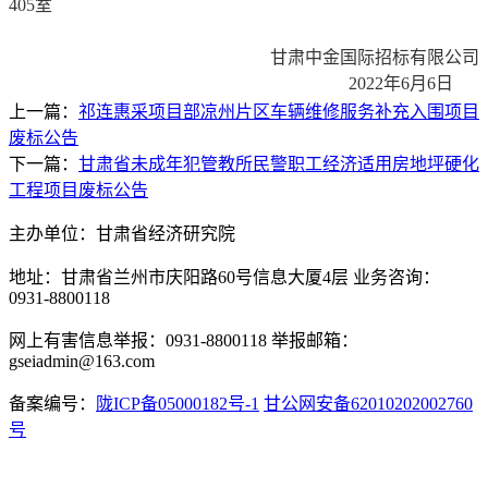
405
室
甘肃中金国际招标有限公司
2022
年
6
月
6
日
上一篇：
祁连惠采项目部凉州片区车辆维修服务补充入围项目
废标公告
下一篇：
甘肃省未成年犯管教所民警职工经济适用房地坪硬化
工程项目废标公告
主办单位：甘肃省经济研究院
地址：甘肃省兰州市庆阳路60号信息大厦4层 业务咨询：
0931-8800118
网上有害信息举报：0931-8800118 举报邮箱：
gseiadmin@163.com
备案编号：
陇ICP备05000182号-1
甘公网安备62010202002760
号