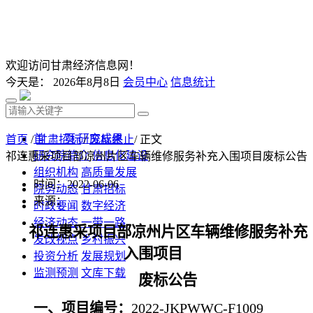
欢迎访问甘肃经济信息网！
今天是：
2026年8月8日
会员中心
信息统计
首 页
研究成果
首页
/
甘肃招标
/
废标终止
/ 正文
研究院简介
信息化建设
祁连惠采项目部凉州片区车辆维修服务补充入围项目废标公告
组织机构
高质量发展
时间：2022-06-06
院务动态
甘肃招标
来源：
时政要闻
数字经济
经济动态
一带一路
祁连惠采项目部凉州片区车辆维修服务补充
发改视点
乡村振兴
入围项目
投资分析
发展规划
监测预测
文库下载
废标公告
一、项目编号：
2022-JKPWWC-F1009