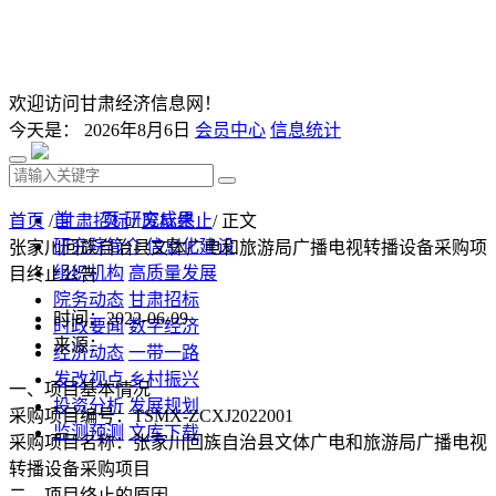
欢迎访问甘肃经济信息网！
今天是：
2026年8月6日
会员中心
信息统计
首 页
研究成果
首页
/
甘肃招标
/
废标终止
/ 正文
研究院简介
信息化建设
张家川回族自治县文体广电和旅游局广播电视转播设备采购项
组织机构
高质量发展
目终止公告
院务动态
甘肃招标
时间：2022-06-09
时政要闻
数字经济
来源：
经济动态
一带一路
发改视点
乡村振兴
一、项目基本情况
投资分析
发展规划
采购项目编号：TSMX-ZCXJ2022001
监测预测
文库下载
采购项目名称：张家川回族自治县文体广电和旅游局广播电视
转播设备采购项目
二、项目终止的原因