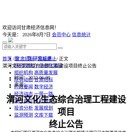
欢迎访问甘肃经济信息网！
今天是：
2026年8月7日
会员中心
信息统计
首 页
研究成果
首页
/
甘肃招标
/
废标终止
/ 正文
研究院简介
信息化建设
渭河文化生态综合治理工程建设项目终止公告
组织机构
高质量发展
时间：2022-06-09
院务动态
甘肃招标
来源：
时政要闻
数字经济
经济动态
一带一路
渭河文化生态综合治理工程建设
发改视点
乡村振兴
投资分析
发展规划
项目
监测预测
文库下载
终止公告