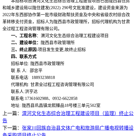
本招标项目渭河文化生态综合治理工程建设项目已由陇西县住房
和城乡建设局以陇住建发
(2022) 290
号文批准建设，建设资金来源为
2022
年东西部协作第一批市级财政帮扶资金及中央和省级农村综合改
革转移支付资金，招标人为陇西县市政管理所，招标代理机构为甘肃
全过程工程咨询管理有限公司。
一、工程名称
：渭河文化生态综合治理工程建设项目
二、建设单位：
陇西县市政管理所
三、终止原因
:
项目发生变更
,
故终止招标
四、联系方式
招标单位
:
陇西县市政管理所
联 系 人
:
邵忠平
联系电话
: 18893238818
代理机构
:
甘肃全过程工程咨询管理有限公司
联系人
:
洪亨达
联系电
:17361602988
、
0932-6622858
地址
:
陇西县巩昌镇龙熙臻品
18
号楼三单元
502
室
上一篇：
渭河文化生态综合治理工程建设项目（监理）终止公
告
下一篇：
张家川回族自治县文体广电和旅游局广播电视转播设
备采购项目终止公告