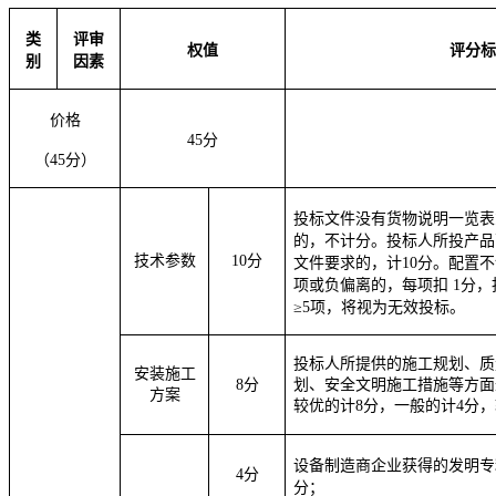
类
评审
权值
评分标
别
因素
价格
45
分
（
45
分）
投标文件没有货物说明一览表
的，不计分。投标人所投产品
技术参数
10
分
文件要求的，计1
0
分。配置不
项或负偏离的，每项扣 1分
≥5项，将视为无效投标。
投标人所提供的施工规划、质
安装施工
8分
划、安全文明施工措施等方面
方案
较优的计8分，一般的计4分，
设备制造商
企业获得的发明专利
4分
分；