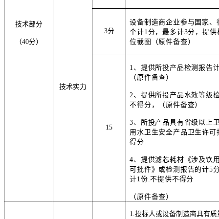
设备制造商企业参与国家、
技术部分
3分
个计1分，最多计
3
分，提供
（4
0
分）
位截图（原件备查）
1、
提供所投产品检测报告
（原件备查）
技术实力
2、
提供所投产品水效等级
不得分，（原件备查）
3、
所投产品具有省级以上
15
用水卫生安全产品卫生许可
得分
.
4、
提供滤芯耗材《涉及饮
可批件》或检测报告的计
5
计
1
份
.
不提供不得分
（原件备查）
1.投标人或设备制造商具有