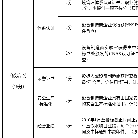
2
分
境管理体系认证证书
、
职业健
2分，少提供一项不得分
（原
设备制造商企业获得获得NS
2
分
体系认证
件备查）
设备制造商实验室获得由中
2
分
秘书处颁发的CNAS认可证
查）
商务部分
投标人或
设备制造商
获得获得
荣誉证书
1分
级“重合同、守信用”证书
，
计
（
15
分）
安全生产
设备制造商企业
具有由国家安
2分
标准化
的安全生产标准化证书，计
2
2016年1月至投标截止时间
经营业绩
3
分
有直饮水项目业绩，每个计0.
同及中标通知书复印件。（原