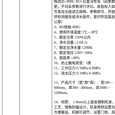
棉滤芯
+800G
RO+后置活性炭
（因参
更，不对此参数进行评比。各投标人
写各自五级滤芯规格、参数即可，并
供检测报告或涉水批件
，复印件加盖
公章）
3、RO规格:800G
4、使用环境温度:5℃—38℃
5、额定功率:150W以内
6、净水流量:≥126L/
h
7、额定总净水量:12000L
8、额定电压:220V~50Hz
9、脱盐率:≥90%
10、防止触电类型：I类
11、
工作压力:
0.5MPa-0.8MPa
12、
进水压力:
0.1MPa-0.4MPa
13、产品尺寸（宽*厚*高）：宽500—
600mm，厚300—400mm，高1000—
1200mm。
14、材质
： 1.0mm以上钣金钢制机身
工艺，倒角防磕设计，机身两侧设置
方便搬运，机脚可调节，设置门锁，