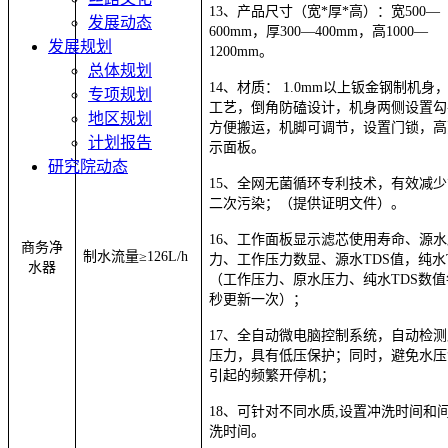
13、产品尺寸（宽*厚*高）：宽500—
发展动态
600mm，厚300—400mm，高1000—
发展规划
1200mm。
总体规划
14、材质
： 1.0mm以上钣金钢制机身
专项规划
工艺，倒角防磕设计，机身两侧设置勾
地区规划
方便搬运，机脚可调节，设置门锁，高
计划报告
示面板。
研究院动态
15、全网无菌循环专利技术，有效减
二次污染；（提供证明文件）。
16、工作面板显示滤芯使用寿命、源水
商务净
制水流量≥126L/h
力、工作压力数显、源水TDS值，纯水
水器
（工作压力、原水压力、纯水TDS数值每
秒更新一次）；
17、全自动微电脑控制系统，自动检
压力，具有低压保护；同时，避免水压
引起的频繁开停机；
18、可针对不同水质,设置冲洗时间和
洗时间。