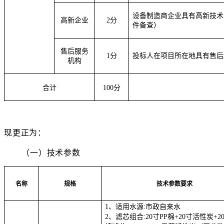
设备制造商企业
具有高新技术
高新企业
2分
件备查）
售后服务
1
分
投标人在项目所在地具有售后
机构
合计
100分
现更正为：
（一）技术参数
名称
规格
技术参数要求
1、适用水源:
市政自来水
2、滤芯组合:20寸PP棉+20寸活性炭+2