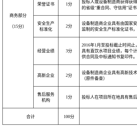
投标人或
设备制造商获得获
荣誉证书
1分
的省级“重合同、守信用”证
商务部分
安全生产
设备制造商企业
具有由国家
2分
（15分）
标准化
监制的安全生产标准化证书
2016年1月至投标截止时间
经营业绩
3
分
具有直饮水项目业绩，每个计0
供合同及中标通知书复印件
设备制造商企业
具有高新技
高新企业
2分
（原件备查）
售后服务
1
分
投标人在项目所在地具有售
机构
合计
100分