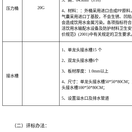
3、高：845mm（±10）
20G
压力桶
4、材料：：外桶采用进口合成PP原料
气囊采用进口丁基胶，不会生锈、凹陷
会造成饮用水金属污染。各项指标符合
活饮用水输配水设备及防护材料卫生安
价规范》(2001)中有关规定的卫生要求
1、单龙头接水槽15 个
2、双龙头接水槽6个
3、板材厚度：1.0mm以上
接水槽
4、尺寸：单龙头接水槽50*50*80CM
头接水槽100*50*80CM；
5、设置溢水口及排水管道
（二）评标办法：