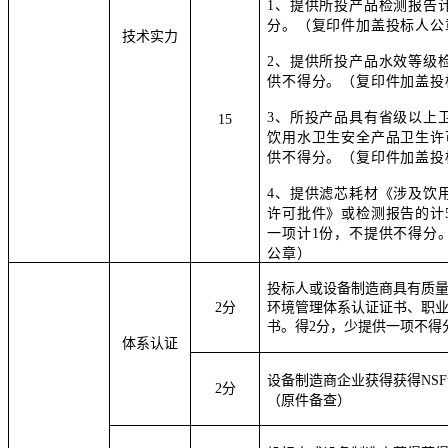
1、
提供所投产品检测报告
分
。（复印件加盖投标人公
技术实力
2、
提供所投产品水效等级
供不得分
。（复印件加盖投
3、
所投产品具有省级以上
15
饮用水卫生安全产品卫生许
供不得分
。
（复印件加盖投
4、
提供滤芯耗材《涉及饮
许可批件》或检测报告的计
一项计
1
份
，
不提供不得分
公章）
投标人或设备制造商具有质
2
分
环境管理体系认证证书
、
职
书
。得
2分，少提供一项不得
体系认证
设备制造商企业获得获得NS
2
分
（原件备查）