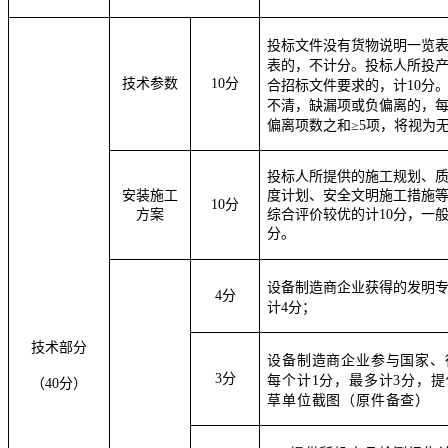
投标文件没有货物说明一览表
表的，不计分。投标人所投
技术参数
10
分
合招标文件要求的，计1
0
分
不清，缺漏项或负偏离的，每
偏离项数之和≥5项，将视为
投标人所提供的施工规划、
安装施工
度计划、安全文明施工措施
10
分
方案
综合评价较优的计
10
分，一
分。
设备制造商企业获得的发明专
4分
计4分；
技术部分
设备制造商企业参与国家、
3分
每个计1分，最多计
3
分，提
（4
0
分）
草单位截图（原件备查）