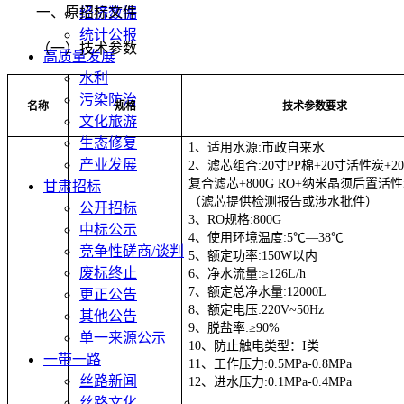
一、
原招标文件
经济数据
统计公报
（一）技术参数
高质量发展
水利
污染防治
名称
规格
技术参数要求
文化旅游
生态修复
1、适用水源:
市政自来水
产业发展
2、滤芯组合:20寸PP棉+20寸活性炭+2
复合滤芯+800G RO+纳米晶须后置活
甘肃招标
（滤芯提供检测报告或涉水批件）
公开招标
3、RO规格:800G
中标公示
4、使用环境温度:5℃—38℃
竞争性磋商/谈判
5、额定功率:150W以内
废标终止
6、净水流量:≥126L/h
7、额定总净水量:12000L
更正公告
8、额定电压:220V~50Hz
其他公告
9、脱盐率:≥90%
单一来源公示
10、防止触电类型：I类
一带一路
11、
工作压力:
0.5MPa-0.8MPa
丝路新闻
12、
进水压力:
0.1MPa-0.4MPa
丝路文化