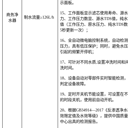
示面板。
1
5
、工作面板显示滤芯使用寿命、源
商务净
制水流量
≥
126
L
/h
力、工作压力数显、源水TDS值，纯水
水器
值（工作压力、原水压力、纯水TDS数
5秒更新一次）；
1
6
、
全自动微电脑控制系统
，
自动检
压力
，具有
低压保护
；同时，避免水
引起的频繁开停机；
1
7
、可针对不同水质,设置冲洗时间和
洗时间。
1
8
、设备自动对零部件实时智能检测
判定设备故障。
19
、定时开关机节能设置，可设置在
的时段关机，使用前自动开机。
2
0
、
根据GB34914—2017《反渗透净
效限定值及水效等级》，提供中国质
中心出具的检测报告
。