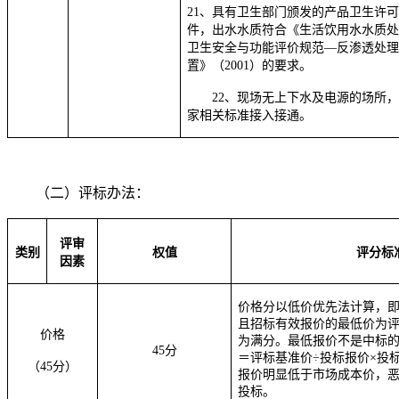
2
1
、具有卫生部门颁发的产品卫生许
件，出水水质符合《生活饮用水水质
卫生安全与功能评价规范
—
反渗透处
置》（2001）的要求。
2
2
、现场无上下水及电源的场所
家相关标准接入接通。
（二）评标办法：
评审
类别
权值
评分标
因素
价格分以低价优先法计算，
且招标有效报价的最低价为
价格
为满分。最低报价不是中标
45
分
＝评标基准价÷投标报价×投
（
45
分）
报价明显低于市场成本价，
投标。