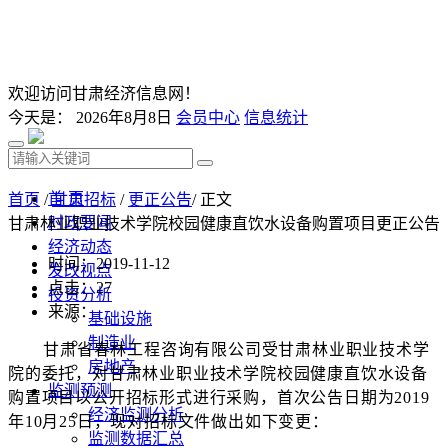
欢迎访问甘肃经济信息网！
今天是：
2026年8月8日
会员中心
信息统计
首 页
首页
/
甘肃招标
/
更正公告
/ 正文
时政要闻
甘肃林业职业技术学院校园健康直饮水设备购置项目更正公告
经济动态
时间：2019-11-12
发改视点
点击：
27
投资分析
来源：
基础设施
制造业
甘肃省春林工程咨询有限公司受甘肃林业职业技术学
房地产
院的委托，对甘肃林业职业技术学院校园健康直饮水设备
监测预测
购置项目以公开招标形式进行采购，首次公告日期为
2019
经济监测分析
年
10
月
25
日，现对招标文件做出如下变更：
监测数据汇总