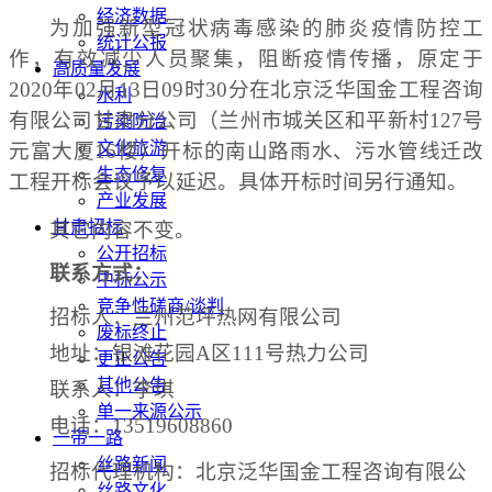
经济数据
为加强新型冠状病毒感染的肺炎疫情防控工
统计公报
作，有效减少人员聚集，阻断疫情传播，原定于
高质量发展
2020
年
02
月
13
日
09
时
30
分在北京泛华国金工程咨询
水利
有限公司甘肃分公司（兰州市城关区和平新村
127
号
污染防治
文化旅游
元富大厦
16
楼）开标的南山路雨水、污水管线迁改
生态修复
工程开标会议予以延迟。具体开标时间另行通知。
产业发展
甘肃招标
其它内容不变。
公开招标
联系方式：
中标公示
竞争性磋商/谈判
招标人：兰州范坪热网有限公司
废标终止
地址：银滩花园
A
区
111
号热力公司
更正公告
其他公告
联系人：李琪
单一来源公示
电话：
13519608860
一带一路
丝路新闻
招标代理机构：北京泛华国金工程咨询有限公
丝路文化