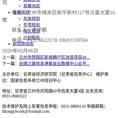
司
发展动态
地址：兰州市城关区和平新村
127
号元富大厦
16
发展规划
总体规划
楼
专项规划
联系人：李学鹏
地区规划
计划报告
电话：
0931-8622178 18693159594
研究院动态
2020
年
02
月
06
日
上一篇：
兰州市西固区新城棚户区改造项目4#...
下一篇：
丝绸之路信息港紫金云数据中心云平...
主办单位：甘肃省经济研究院（甘肃省信息中心） 维护单
位：国家信息系统兰州培训中心
地址：甘肃省兰州市庆阳路60号信息大厦4层 业务咨询：
0931-8960322
技术维护及网上有害信息举报：0931-8800118 举报邮箱：
lihongyiwork@foxmail.com