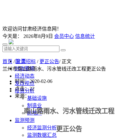
欢迎访问甘肃经济信息网！
今天是：
2026年8月9日
会员中心
信息统计
首 页
首页
/
甘肃招标
/
更正公告
/ 正文
时政要闻
兰州市南山路雨水、污水管线迁改工程更正公告
经济动态
时间：2020-02-06
发改视点
点击：
22
投资分析
来源：
基础设施
制造业
南山路雨水、污水管线迁改工程
房地产
监测预测
经济监测分析
更正公告
监测数据汇总