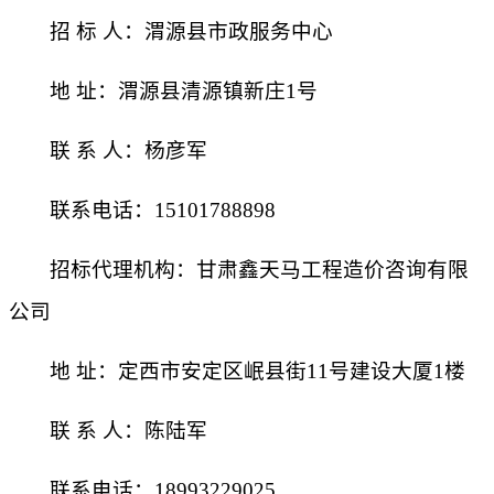
招
标
人：渭源县市政服务中心
地
址：渭源县清源镇新庄
1号
联
系
人：杨彦军
联系电话：
15101788898
招标代理机构：甘肃鑫天马工程造价咨询有限
公司
地
址：定西市安定区岷县街
11号建设大厦1楼
联
系
人：陈陆军
联系电话：
18993229025