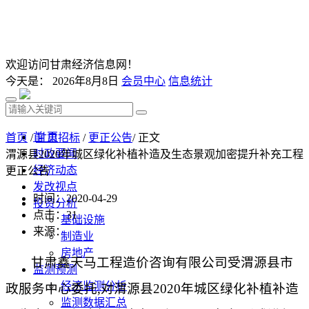
欢迎访问甘肃经济信息网！
今天是：
2026年8月8日
会员中心
信息统计
首 页
首页
/
甘肃招标
/
更正公告
/ 正文
时政要闻
渭源县2020年城区绿化补植补造及生态景观加密提升补充工程
经济动态
更正公告
发改视点
时间：2020-04-29
投资分析
点击：
31
基础设施
来源：
制造业
房地产
甘肃鑫天马工程造价咨询有限公司
受
渭源县市
监测预测
经济监测分析
政服务中心
委托
,对
渭源县
2020年城区绿化补植补造
监测数据汇总