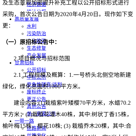
及生态景观加密提升补充工程
以公开招标形式进行
经济数据
统计公报
采购，
首次公告日期为
2020
年
4
月
20
日。现作如下变
高质量发展
更
：
水利
污染防治
文化旅游
（一）
原招
标
公告中：
生态修复
产业发展
2.项目概况与招标范围
甘肃招标
公开招标
2.1 工程规模及概算：1.一号桥头北侧空地新建
中标公示
竞争性磋商/谈判
绿化，绿化总面积1000平方米。
废标终止
更正公告
建设内容
:(1)栽植紫叶矮樱70平方米，水蜡70.2
其他公告
平方米；(2)栽植花灌木40株，其中:树状丁香15株，
单一来源公示
一带一路
榆叶梅15株，樱花10株; (3) 栽植乔木20棵，其中:合
丝路新闻
丝路文化