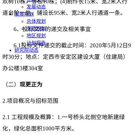
欢树10株，雪松10株；(4)制作长15米、宽2米人行
发展动态
道台阶一处，铺设长95米、宽2米人行通道一条。
发展规划
总体规划
6、投标文件的递交及相关事宜
专项规划
地区规划
计划报告
6.1投标文件递交的截止时间：2020年5月12日9
研究院动态
时30分；地点：定西市安定区建设大厦（住建局）
办公楼3楼304室
（二）
现更正为
2.项目概况与招标范围
2.1 工程规模及概算：
1.一号桥头北侧空地新建绿
化，绿化总面积1000平方米。