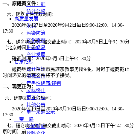
一、
原磋商文件：
经济数据
统计公报
六、
磋商文件获取时间：
高质量发展
2
020年8月27日至2020年9月2日每日9:00-12:00、14:30-
水利
17:30
污染防治
文化旅游
：
2020年
9
月
5
日上午
9：30
分
七、磋商响应文件递交截止时间
生态修复
（北京时间）前
产业发展
磋商时间：
2020年
9
月
5
日上午
9：30
分
甘肃招标
公开招标
磋商地点：兰州市民族宗教事务所
9楼，对迟于磋商截止
时间递交的磋商文件将不予接受。
中标公示
竞争性磋商/谈判
二、
现更正为：
废标终止
更正公告
：
六、
磋商文件获取时间
其他公告
2
020年
9
月
9
日至
2020年9月
10
日每日
9:00-12:00、14:30-
单一来源公示
17:30
一带一路
2020年9月
15
日下午
14
：
30
分
七、磋商响应文件递交截止时间：
丝路新闻
京时间）前
丝路文化