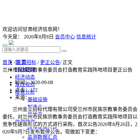
欢迎访问甘肃经济信息网！
今天是：
2026年8月8日
会员中心
信息统计
首 页
首页
/
甘肃招标
/
更正公告
/ 正文
时政要闻
兰州市民族宗教事务委员会打造教育实践阵地项目更正公告
经济动态
时间：2020-09-08
发改视点
点击：
172
投资分析
来源：
基础设施
制造业
兰州金立招标代理有限公司受兰州市民族宗教事务委员会
房地产
委托，对兰州市民族宗教事务委员会打造教育实践阵地项目以
监测预测
竞争性磋商形式的方式进行采购，首次公告
2020年8月26日，2
经济监测分析
020年9月7日发布暂停公告。现做如下变更：
监测数据汇总