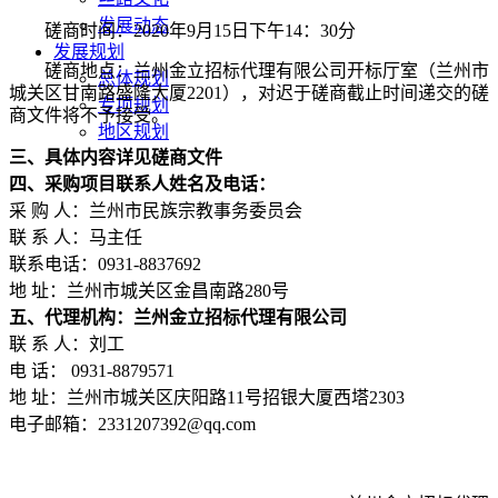
发展动态
磋商时间：
2020年9月
15
日下午
14：30分
发展规划
磋商地点：兰州金立招标代理有限公司开标厅室（兰州市
总体规划
城关区甘南路盛隆大厦
2201），对迟于磋商截止时间递交的磋
专项规划
商文件将不予接受。
地区规划
三、具体内容详见磋商文件
计划报告
四、采购项目联系人姓名及电话：
研究院动态
采
购 人：兰州市民族宗教事务委员会
联
系 人：马主任
联系电话：
0931-8837692
地
址：兰州市城关区金昌南路280号
五、代理机构：兰州金立招标代理有限公司
联
系 人：刘工
电
话： 0931-8879571
地
址：兰州市城关区庆阳路11号招银大厦西塔2303
电子邮箱：
2331207392@qq.com