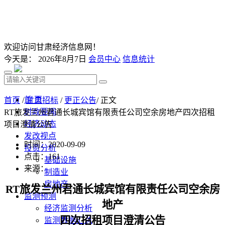
欢迎访问甘肃经济信息网！
今天是：
2026年8月7日
会员中心
信息统计
首 页
首页
/
甘肃招标
/
更正公告
/ 正文
时政要闻
RT旅发兰州君通长城宾馆有限责任公司空余房地产四次招租
经济动态
项目澄清公告
发改视点
时间：2020-09-09
投资分析
点击：
161
基础设施
来源：
制造业
房地产
RT
旅发兰州君通长城宾馆有限责任公司空余房
监测预测
地产
经济监测分析
四次招租项目
澄清公告
监测数据汇总