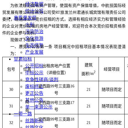
经济数据
为依法规范国有资产管理，使国有资产保值增值，中航技国际经
统计公报
贸发展有限公司甘肃分公司受
RT
旅发兰州君通长城宾馆有限责任公司
高质量发展
委托，现通过公开竞价招租的方式，选择有相应经济实力和管理经验
水利
的企业对竞价招租的房地产经营管理，欢迎符合本次竞价招租资格条
污染防治
件的企业参与竞价。
文化旅游
现做以下澄清：
生态修复
一、原竞价公告第一条 项目概况中招租项目基本情况表现澄清
产业发展
为：
甘肃招标
建筑
公开招标
出租房地产位置
包号
位置
经营项目
中标公示
2
（详细位置）
面积
/m
竞争性磋商/谈判
废标终止
定西路
99
号三支路
16
30
21
随项目而定
更正公告
号
其他公告
南
定西路
99
号三支路
17
31
21
随项目而定
单一来源公示
号
苑
一带一路
定西路
99
号三支路
18
丝路新闻
32
21
随项目而定
号
丝路文化