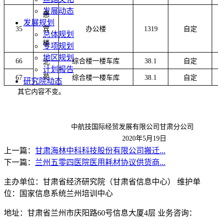
发展动态
惠
发展规划
宾
35
办公楼
1319
自定
总体规划
楼
专项规划
地区规划
66
综合楼一楼车库
38.1
自定
北
计划报告
苑
67
综合楼一楼车库
38.1
自定
研究院动态
其它内容不变。
中航技国际经贸发展有限公司甘肃分公司
2020
年
5
月
19
日
上一篇：
甘肃海林中科科技股份有限公司搬迁...
下一篇：
兰州五零四医院医用耗材协议供货商...
主办单位：甘肃省经济研究院（甘肃省信息中心） 维护单
位：国家信息系统兰州培训中心
地址：甘肃省兰州市庆阳路60号信息大厦4层 业务咨询：