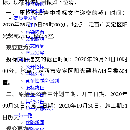
标，现在对该项目做如下澄清：
经济数据
统计公报
一、
原招标公告中投标文件递交的截止时间：
高质量发展
年
月
日
时
分
，地点：
定西市安定区阳
2020
09
16
09
00
水利
污染防治
光馨苑
号楼
室
。
A11
601
文化旅游
生态修复
现变更为：
产业发展
投标文件递交的截止时间：
2020
年
09
月
24
日
10
时
甘肃招标
公开招标
00
分，地点：
定西市安定区阳光馨苑
号楼
A11
601
中标公示
竞争性磋商/谈判
室
。
废标终止
二、
原招标公告中计划工期：
开工日期：
2020
年
更正公告
其他公告
09
月
30
日，竣工日期：
2020
年
10
月
30
日，总工期
31
单一来源公示
一带一路
日历天
丝路新闻
现变更为：
丝路文化