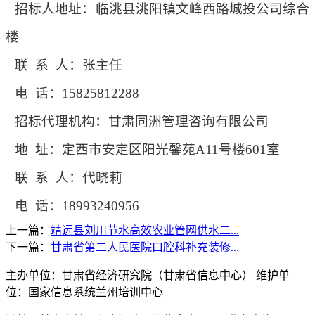
招标人地址：临洮县洮阳镇文峰西路城投公司综合
楼
联
系
人：张主任
电
话：
15825812288
招标代理机构：甘肃同洲管理咨询有限公司
地
址：定西市安定区阳光馨苑
A11
号楼
601
室
联
系
人：代晓莉
电
话：
18993240956
上一篇：
靖远县刘川节水高效农业管网供水二...
下一篇：
甘肃省第二人民医院口腔科补充装修...
主办单位：甘肃省经济研究院（甘肃省信息中心） 维护单
位：国家信息系统兰州培训中心