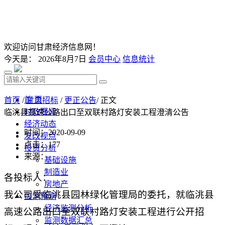
欢迎访问甘肃经济信息网！
今天是：
2026年8月7日
会员中心
信息统计
首 页
首页
/
甘肃招标
/
更正公告
/ 正文
时政要闻
临洮县高速公路出口至双联村路灯安装工程澄清公告
经济动态
时间：2020-09-09
发改视点
点击：
177
投资分析
来源：
基础设施
制造业
各投标人：
房地产
我公司受
临洮县园林绿化管理局
的委托，就
临洮县
监测预测
经济监测分析
高速公路出口至双联村路灯安装工程
进行公开招
监测数据汇总