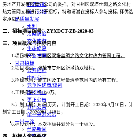
房地产开发有限责任公司
经济数据
的委托，对
甘州区双塔丝绸之路文化村
热力管网工程
统计公报
进行公开招标，
特邀请潜在投标人参与投标
,
择优选
定承包人。
高质量发展
水利
二、招标项目编号：
ZYXDCT-ZB-2020-0
3
污染防治
文化旅游
三、项目概况与招标内容
生态修复
1.项目概况：
产业发展
甘州区双塔丝绸之路文化村热力管网工程
。
甘肃招标
2.项目地点：
张掖市甘州
区
新墩镇双塔村
。
公开招标
中标公示
3.招标范围：
施工图及工程量清单范围内的所有工程
。
竞争性磋商/谈判
4.工程投资：
废标终止
约
350万。
更正公告
5.计划工期：
60
日历天，计划开工日期：
2020年
9
月
10
日，计
其他公告
划完工日期：
2020年
11
月
8
日；
单一来源公示
一带一路
6.标段划分：本次招标共划分为一个标段。
丝路新闻
四、投标人资格要求
丝路文化