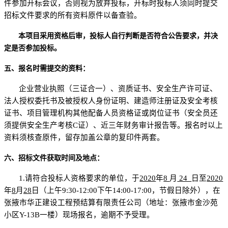
件参加开标会议，否则视为放弃投标，开标时投标人须同时提交
招标文件要求的所有资料原件以备查验。
本项目采用资格后审，投标人自行判断是否符合公告要求，并决
定是否参加投标。
五、报名时需提交的资料：
企业营业执照（三证合一）、资质证书、
安全生产许可证、
法人授权委托书及被授权人身份证明、
建造师注册证及安全考核
证书
、
项目管理机构其他配备人员资格证或岗位证书（安全员还
须提供安全生产考核
C证）、
近三年财务审计报告等。
报名时以上
资料须核查原件，留存加盖公章的复印件两套。
六、
招标文件获取时间及地点：
1.请符合投标人资格要求的单位，于
2020
年
8
月
24
日至
2020
年
8
月
28
日（上午
9:30-12:00下午
14:00-17:00，节假日除外
），在
张掖市华正建设工程预结算有限责任公司（地址：张掖市金沙苑
小区
Y-13B一楼）现场报名，逾期不予受理。