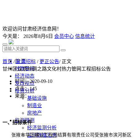
欢迎访问甘肃经济信息网！
今天是：
2026年8月6日
会员中心
信息统计
首 页
首页
/
甘肃招标
/
更正公告
/ 正文
时政要闻
甘州区双塔丝绸之路文化村热力管网工程招标公告
经济动态
时间：2020-09-10
发改视点
点击：
145
投资分析
来源：
基础设施
制造业
房地产
监测预测
一、招标条件
经济监测分析
张掖市华正建设工程预结算有限责任公司受
监测数据汇总
张掖市滨河新区