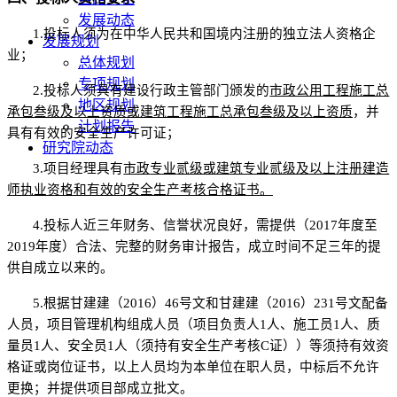
发展动态
1.投标人须为在中华人民共和国境内注册的独立法人资格企
发展规划
业；
总体规划
专项规划
2.
投标人须具有建设行政主管部门颁发的
市政公用
工程施工总
地区规划
承包叁级及以上
资质或建筑工程施工总承包叁级
及以上资质
，
并
计划报告
具有有效的安全生产许可证；
研究院动态
3.项目经理具有
市政
专业
贰级或建筑专业
贰级及以上注册建造
师执业资格
和有效的安全生产考核合格证书。
4.
投标人近三年财务、信誉状况良好，需提供（
2017年度至
2019年度
）
合
法、完整的财务审计报告，
成立时间不足三年的提
供自成立以来的。
5
.根据甘建建（2016）46号文和甘建建（2016）231号文配备
人员，项目管理机构组成人员（项目负责人1人、施工员1人、质
量员1人、安全员1人（须持有安全生产考核C证））等须持有效资
格证或岗位证书，以上人员均为本单位在职人员，中标后不允许
更换；并提供项目部成立批文。