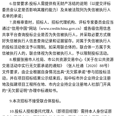
6
.信誉要求:
投标人需提供有无财产冻结的说明（以提交评标
委员会认定是否影响其履约能力）及未被法院列为失信被执行人
名单的承诺；
7.
资格审查时，招标人、招标代理机构、评标专家委员会应当
通过
“信用中国”网站（www.creditchina.gov.cn）或各级信用信息
共享平台查询投标企业是否为失信被执行人，并采取必要方式做
好失信被执行人信息查询记录和证据留存。对属于失信被执行人
的投标活动依法予以限制。如采用联合体的，联合体一方属于失
信被执行人的，联合体视为失信被执行人，予以限制投标活动。
8.根据张掖市人社局、市公共资源交易中心《关于在公共资源
交易活动中实行无欠薪承诺的通知》（张人社通〔2020〕88号）
文件要求，由企业根据自身情况出具“无欠薪承诺”参与招投标活
动，并在项目招标结果公示结束后，拟中标市外企业持企业注册
地及拟建项目工程所在地、市内企业持企业注册地人社部门开具
的“无欠薪证明”办理中标通知书。
9.本次招标不接受联合体投标。
10.投标人授权委托代理人（即项目经理）需持本人身份证原