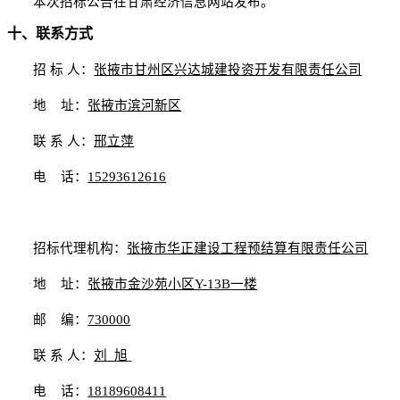
本次招标公告在甘肃经济信息网站发布。
十、联系方式
招
标
人：
张掖市甘州区兴达城建投资开发有限责任公司
地
址：
张掖市滨河新区
联
系
人：
邢
立萍
电
话：
15293612616
招标代理机构：
张掖市华正建设工程预结算有限责任公司
地
址：
张掖市金沙苑小区
Y-13B一楼
邮
编：
730000
联
系
人：
刘
旭
电
话：
18189608411