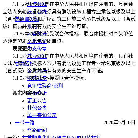
3.1.1
投标人须是在中华人民共和国境内注册的，具有独
经济数据
立法人资格，投标人须具有消防设施工程专业承包贰级及以上
统计公报
（含贰级）资质和房屋建筑工程施工总承包贰级及以上（含贰
高质量发展
级）资质并具有有效的安全生产许可证。
水利
3.1.5
本次招标接受联合体投标，联合体投标时牵头单位
污染防治
必须是施工总承包资质单位
。
文化旅游
现变更为
生态修复
3.1.1
投标人须是在中华人民共和国境内注册的，具有独
产业发展
立法人资格，投标人须具有消防设施工程专业承包贰级及以上
甘肃招标
（含贰级）资质并具有有效的安全生产许可证
。
公开招标
3.1.5
本次招标不接受联合体投标。
中标公示
竞争性磋商/谈判
其余内容不变。
废标终止
更正公告
其他公告
单一来源公示
2020
年
9
月
10
日
一带一路
丝路新闻
丝路文化
上一篇：
甘肃烟草工业有限责任公司包装材料...