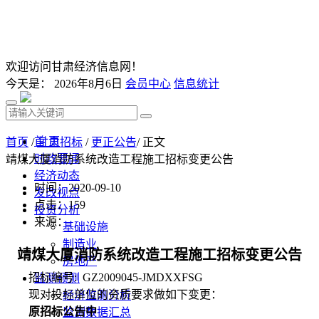
欢迎访问甘肃经济信息网！
今天是：
2026年8月6日
会员中心
信息统计
首 页
首页
/
甘肃招标
/
更正公告
/ 正文
时政要闻
靖煤大厦消防系统改造工程施工招标变更公告
经济动态
时间：2020-09-10
发改视点
点击：
159
投资分析
来源：
基础设施
制造业
靖煤大厦消防系统改造工程施工招标变更公告
房地产
招标编号
:
GZ2009045-JMDXXFSG
监测预测
现对投标单位的资质要求做如下变更：
经济监测分析
原招标公告中
监测数据汇总