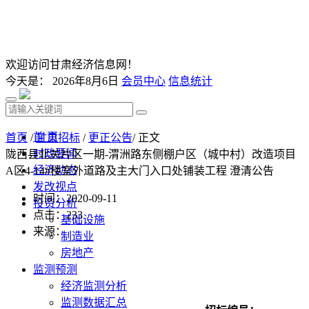
欢迎访问甘肃经济信息网！
今天是：
2026年8月6日
会员中心
信息统计
首 页
首页
/
甘肃招标
/
更正公告
/ 正文
时政要闻
陇西县北关片区一期-渭洲路东侧棚户区（城中村）改造项目
经济动态
A区4-14#楼室外道路及主大门入口处铺装工程 澄清公告
发改视点
时间：2020-09-11
投资分析
点击：
233
基础设施
来源：
制造业
房地产
监测预测
经济监测分析
监测数据汇总