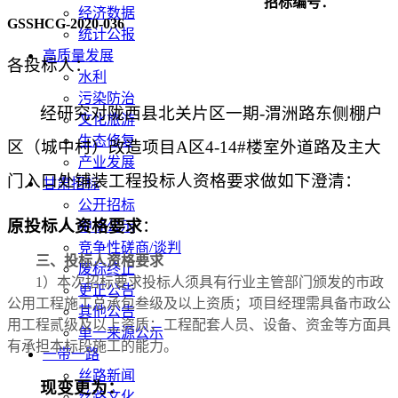
招标编号：
经济数据
GSSHCG-2020-036
统计公报
高质量发展
各投标人：
水利
污染防治
经研究对陇西县北关片区一期
-渭洲路东侧棚户
文化旅游
生态修复
区（城中村）改造项目A区4-14#楼室外道路及主大
产业发展
门入口处铺装工程投标人资格要求做如下澄清：
甘肃招标
公开招标
原投标人资格要求
：
中标公示
竞争性磋商/谈判
三、投标人资格要求
废标终止
1）本次招标要求投标人须具有行业主管部门颁发的
市政
更正公告
公用工程施工总承包
叁级及以上资质
；项目经理需具备市政公
其他公告
用工程贰级及以上资质；
工程配套人员、设备、资金等方面具
单一来源公示
有承担本标段施工的能力。
一带一路
丝路新闻
现变更为：
丝路文化