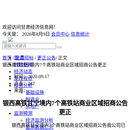
欢迎访问甘肃经济信息网！
今天是：
2026年8月9日
会员中心
信息统计
首 页
首页
/
甘肃招标
/
更正公告
/ 正文
时政要闻
银西高铁甘宁境内7个高铁站商业区域招商公告更正
经济动态
时间：2020-09-17
发改视点
点击：
242
投资分析
来源：
基础设施
制造业
银西高铁甘宁境内
7
个高铁站商业区域招商公告
房地产
更正
监测预测
经济监测分析
银西高铁甘宁境内
7
个高铁站商业区域招商公告我公司已
监测数据汇总