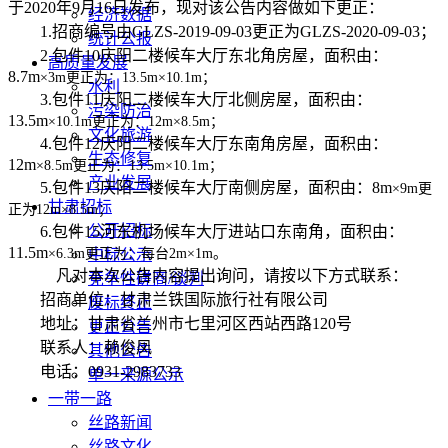
于
2020
年
9
月
16
日发布，现对该公告内容做如下更正：
经济数据
1.
招商编号由
GLZS-2019-09-03
更正为
GLZS-2020-09-03
；
统计公报
2.
包件
10
庆阳二楼候车大厅东北角房屋，面积由：
高质量发展
8.7m
×
3m
更正为：
13.5m
×
10.1m
；
水利
3.
包件
11
庆阳二楼候车大厅北侧房屋，面积由：
污染防治
13.5m
×
10.1m
更正为：
12m
×
8.5m
；
文化旅游
4.
包件
12
庆阳二楼候车大厅东南角房屋，面积由：
生态修复
12m
×
8.5m
更正为：
13.5m
×
10.1m
；
产业发展
5.
包件
13
庆阳二楼候车大厅南侧房屋，面积由：
8m
×
9m
更
甘肃招标
正为
12m
×
8.5m
；
公开招标
6.
包件
15
河东机场候车大厅进站口东南角，面积由：
11.5m
×
6.3m
更正为：每台
中标公示
2m
×
1m
。
凡对本次公告内容提出询问，请按以下方式联系：
竞争性磋商/谈判
招商单位：甘肃兰铁国际旅行社有限公司
废标终止
地址：甘肃省兰州市七里河区西站西路
120
号
更正公告
联系人：赖俊凤
其他公告
电话：
0931-2983733
单一来源公示
一带一路
丝路新闻
丝路文化