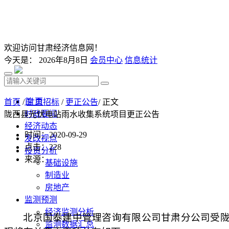
欢迎访问甘肃经济信息网！
今天是：
2026年8月8日
会员中心
信息统计
首 页
首页
/
甘肃招标
/
更正公告
/ 正文
时政要闻
陇西县光伏电站雨水收集系统项目更正公告
经济动态
时间：2020-09-29
发改视点
点击：
228
投资分析
来源：
基础设施
制造业
房地产
监测预测
经济监测分析
北京国泰建中管理咨询有限公司甘肃分公司受
监测数据汇总