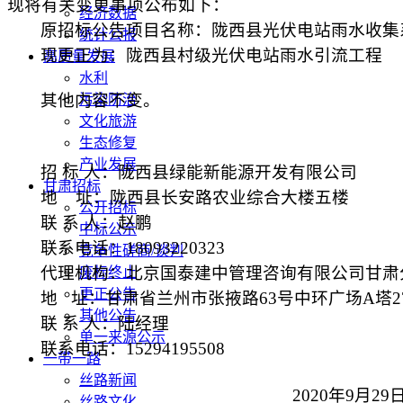
现将有关变更事项公布如下：
经济数据
原招标公告项目名称：陇西县光伏电站雨水收集
统计公报
现更正为：陇西县村级光伏电站雨水引流工程
高质量发展
水利
其他内容不变。
污染防治
文化旅游
生态修复
产业发展
招
标
人：陇西县绿能新能源开发有限公司
甘肃招标
地
址：陇西县长安路农业综合大楼五楼
公开招标
联
系
人：赵鹏
中标公示
联系电话：
18093220323
竞争性磋商/谈判
代理机构：北京国泰建中管理咨询有限公司甘肃
废标终止
更正公告
地
址：甘肃省兰州市张掖路
63
号中环广场
A
塔
2
其他公告
联
系
人：陆经理
单一来源公示
联系电话：
15294195508
一带一路
丝路新闻
2020
年
9
月
29
丝路文化