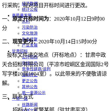
经济数据
行采购，现对项目开标时间进行更改。
统计公报
高质量发展
一、
原定开标时间为
：
2020年
1
0
月
1
2
日
9时
0
0
水利
分
污染防治
文化旅游
生态修复
二、
现变更为：
2020年
1
0
月
1
4
日
1
5
时
0
0
分
产业发展
甘肃招标
投标文件递交地点（开标地点）：甘肃中政
公开招标
中标公示
天合招标有限公司（平凉市崆峒区金润国际
2号
竞争性磋商/谈判
写字楼10层100
4
室）。以此带来的不便敬请谅
废标终止
更正公告
解。
其他公告
单一来源公示
三、联系方式
一带一路
丝路新闻
招标人：武警某部（驻甘肃平凉）
丝路文化