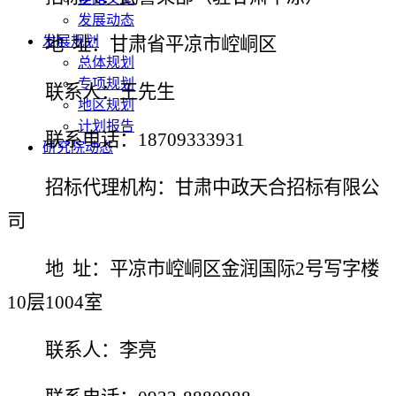
发展动态
发展规划
地
址：甘肃省平凉市崆峒区
总体规划
专项规划
联系人：王先生
地区规划
计划报告
联系电话：
18709333931
研究院动态
招标代理机构：甘肃中政天合招标有限公
司
地
址：平凉市崆峒区金润国际
2号写字楼
10层100
4
室
联系人：
李亮