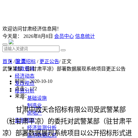
欢迎访问甘肃经济信息网！
今天是：
2026年8月8日
会员中心
信息统计
首 页
首页
/
甘肃招标
/
更正公告
/ 正文
时政要闻
武警某部（驻甘肃平凉）部署数据展现系统项目更正公告
经济动态
时间：2020-10-10
发改视点
点击：
172
投资分析
来源：
基础设施
制造业
甘肃中政天合招标有限公司受武警某部
房地产
（驻甘肃平凉）的委托对武警某部（驻甘肃平
监测预测
经济监测分析
凉）部署数据展现系统项目以公开招标形式进
监测数据汇总