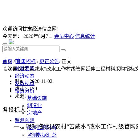
欢迎访问甘肃经济信息网！
今天是：
2026年8月7日
会员中心
信息统计
首 页
首页
/
甘肃招标
/
更正公告
/ 正文
时政要闻
临洮县农村“苦咸水”改水工作村级管网延伸工程材料采购招标
经济动态
时间：2020-11-02
发改视点
点击：
159
投资分析
来源：
基础设施
制造业
各投标人：
房地产
监测预测
一、
现对
临洮县农村
“苦咸水”改水工作村级管
经济监测分析
监测数据汇总