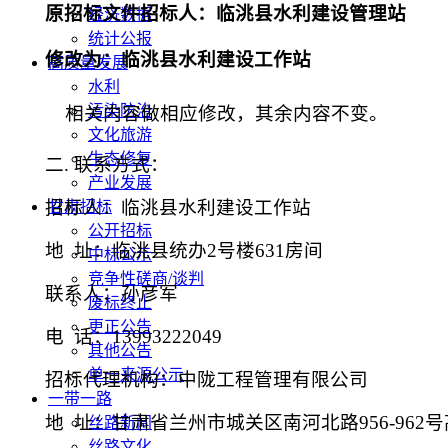
原招标文件招标人：临洮县水利建设管理站
经济数据
统计公报
修改为：
临洮县水利建设工作站
高质量发展
水利
污染防治
相关内容做相应修改，其余内容不变。
文化旅游
生态修复
二.
联系方式：
产业发展
招标人：临洮县水利建设工作站
甘肃招标
公开招标
地
址：临洮县统办
2号楼631房间
中标公示
竞争性磋商/谈判
联系人：孙彦军
废标终止
更正公告
电
话：
13993222049
其他公告
单一来源公示
招标代理机构：中陇工程管理有限公司
一带一路
地
址：甘肃省兰州市城关区南河北路
956-96
丝路新闻
丝路文化