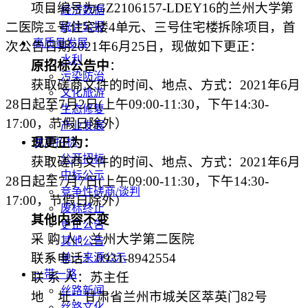
项目编号为
GZ2106157-LDEY16
的
兰州大学第
经济数据
二医院二号住宅楼
4
单元、三号住宅楼拆除项目
，首
统计公报
高质量发展
次公告日期
2021
年
6
月
25
日，
现做如下更正：
水利
原招标公告中
：
污染防治
获取磋商文件的时间、地点、方式：
2021
年
6
月
文化旅游
28
日起至
7
月
2
日
(
上午
09:00-11:30
，下午
14:30-
生态修复
17:00
，节假日除外）
产业发展
现更正为：
甘肃招标
公开招标
获取磋商文件的时间、地点、方式：
2021
年
6
月
中标公示
28
日起至
7
月
7
日
(
上午
09:00-11:30
，下午
14:30-
竞争性磋商/谈判
17:00
，节假日除外）
废标终止
其他内容不变
更正公告
采 购 人：兰州大学第二医院
其他公告
联系电话：
0931-8942554
单一来源公示
一带一路
联 系 人：苏主任
丝路新闻
地
址：甘肃省兰州市城关区萃英门
82
号
丝路文化