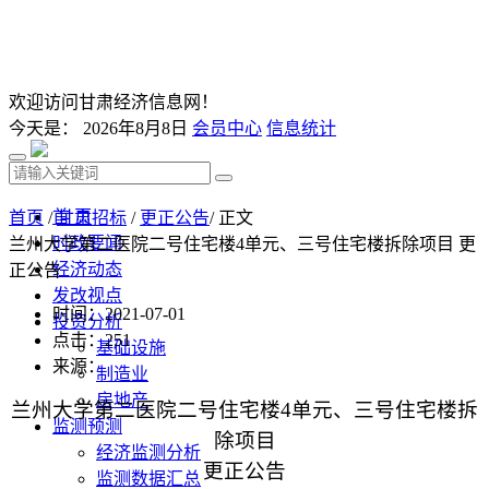
欢迎访问甘肃经济信息网！
今天是：
2026年8月8日
会员中心
信息统计
首 页
首页
/
甘肃招标
/
更正公告
/ 正文
时政要闻
兰州大学第二医院二号住宅楼4单元、三号住宅楼拆除项目 更
经济动态
正公告
发改视点
时间：2021-07-01
投资分析
点击：
251
基础设施
来源：
制造业
房地产
兰州大学第二医院二号住宅楼
4
单元、三号住宅楼拆
监测预测
除项目
经济监测分析
更正公告
监测数据汇总