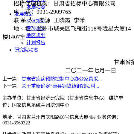
招标代理机构：甘肃省招标中心有限公司
发展动态
电
话：
0931-2909765
发展规划
联 系 人：安源
王晓霞
李潇
总体规划
地
址：兰州市城关区飞雁街
118
号陇星大厦
14
专项规划
地区规划
楼
1407
室
计划报告
研究院动态
甘肃省
二〇二一年七月一日
上一篇：
甘肃省疾病预防控制中心办公家具采...
下一篇：
关于重新确定“康县铜钱镇铜钱坝村...
主办单位：甘肃省经济研究院（甘肃省信息中心） 维护单
位：国家信息系统兰州培训中心
地址：甘肃省兰州市庆阳路60号信息大厦4层 业务咨询：
0931-8960322