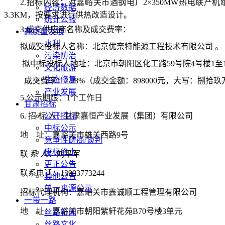
2.
招标内容：
对嘉峪关市酒钢电厂
2×350MW
热电联产机
经济数据
3.3KM
，按要求进行供热改造设计。
统计公报
3.
成交供应商名称及成交费率：
高质量发展
水利
拟成交投标人名称：
北京优奈特能源工程技术有限公司
。
污染防治
拟中标投标人地址：北京市朝阳区化工路
59
号院
4
号楼
1
至
文化旅游
生态修复
成交费率：
2.28%
（成交金额：
898000
元，大写：捌拾玖
产业发展
5.
公示期限：
1
个工作日
甘肃招标
6.
招
标
公开招标
人：
甘肃嘉恒产业发展（集团）有限公司
中标公示
地
址：嘉峪关市雄关西路
9
号
竞争性磋商/谈判
废标终止
联
系
人：
刘平军
更正公告
联系电话：
13993773244
其他公告
单一来源公示
招标代理机构：
嘉峪关市鑫诚顺工程管理有限公司
一带一路
地
址：嘉峪关市朝阳紫轩花苑
B70
号楼
3
单元
丝路新闻
丝路文化