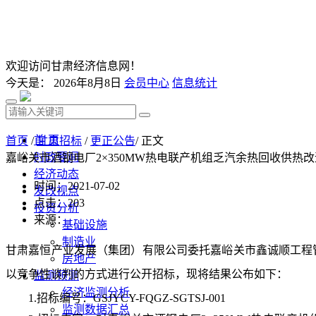
欢迎访问甘肃经济信息网！
今天是：
2026年8月8日
会员中心
信息统计
首 页
首页
/
甘肃招标
/
更正公告
/ 正文
时政要闻
嘉峪关市酒钢电厂2×350MW热电联产机组乏汽余热回收供
经济动态
时间：2021-07-02
发改视点
点击：
203
投资分析
来源：
基础设施
制造业
甘肃嘉恒产业发展（集团）有限公司委托嘉峪关市鑫诚顺工程
房地产
以竞争性谈判的方式进行公开招标
，现将结果公布如下：
监测预测
经济监测分析
1.
招标编号：
GSJYCY-FQGZ-SGTSJ-001
监测数据汇总