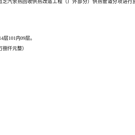
组乏汽余热回收供热改造工程（厂外部分）供热管道分项进行
14
层
101
内
09
层。
万捌仟元整）