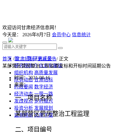
欢迎访问甘肃经济信息网！
今天是：
2026年8月7日
会员中心
信息统计
首 页
研究成果
首页
/
甘肃招标
/
更正公告
/ 正文
研究院简介
信息化建设
某部营区营房整治工程监理发标和开标时间延期公告
组织机构
高质量发展
时间：2021-08-16
院务动态
甘肃招标
来源：
时政要闻
数字经济
经济动态
一带一路
一、
项目名称
发改视点
乡村振兴
投资分析
发展规划
某部营区营房整治工程监理
监测预测
文库下载
二、
项目编号