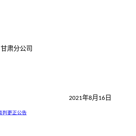
司甘肃分公司
年
月
日
2021
8
16
谈判更正公告