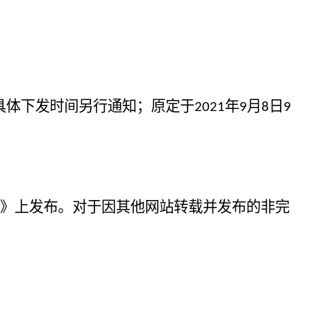
具体
下发
时间另行
通知；原定于
年
月
日
2021
9
8
9
）》上发布。对于因其他网站转载并发布的非完