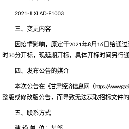
2021-JLXLAD-F1003
三、
变更内容
因
疫情影响，
原定于
年
月
日
给通过
2021
8
16
时
分
开标，现
延期开标，具体开标时间另行
30
四、发布公告的媒介
本次公告在
《甘肃
经济信息网
（
https://www.
gsei
整版或修改版公告，而导致无法获取招标文件
五、联系方式
建
设
单
位：某部