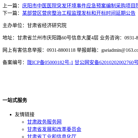
上一篇：
庆阳市中医医院突发环境事件应急预案编制采购项目
下一篇：
某部营区营房整治工程监理发标和开标时间延期公告
主办单位：甘肃省经济研究院
地址：甘肃省兰州市庆阳路60号信息大厦4层 业务咨询：0931-880
网上有害信息举报：0931-8800118 举报邮箱：gseiadmin@163.c
备案编号：
陇ICP备05000182号-1
甘公网安备62010202002760
一站式服务
友情链接
甘肃政务服务网
甘肃省发展和改革委员会
甘肃省工业和信息化厅