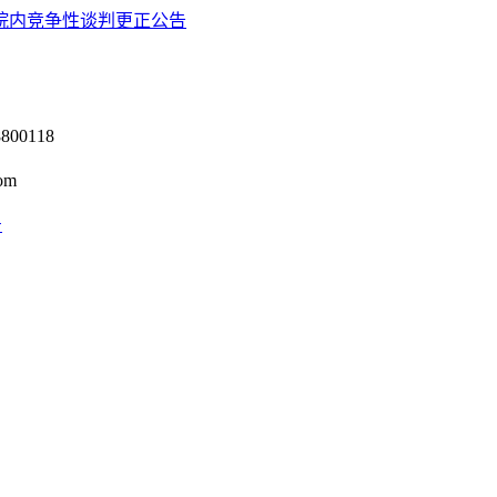
院内竞争性谈判更正公告
0118
om
号