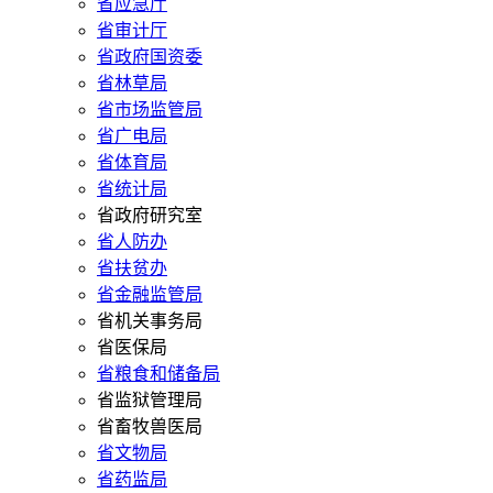
省应急厅
省审计厅
省政府国资委
省林草局
省市场监管局
省广电局
省体育局
省统计局
省政府研究室
省人防办
省扶贫办
省金融监管局
省机关事务局
省医保局
省粮食和储备局
省监狱管理局
省畜牧兽医局
省文物局
省药监局