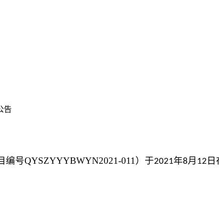
公告
目编号
QYSZYYYBWYN2021-01
1
）于
年
月
日
2021
8
12