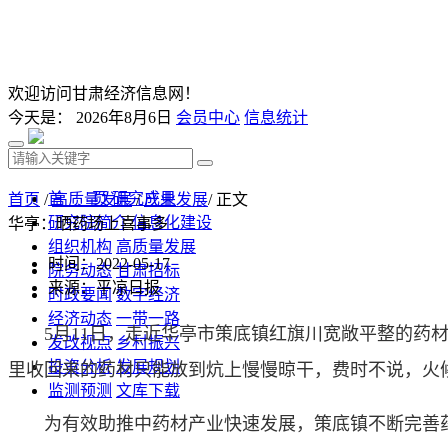
欢迎访问甘肃经济信息网！
今天是：
2026年8月6日
会员中心
信息统计
首 页
研究成果
首页
/
高质量发展
/
产业发展
/ 正文
研究院简介
信息化建设
华亭：晒药场上喜事多
组织机构
高质量发展
时间：2022-05-17
院务动态
甘肃招标
来源：平凉日报
时政要闻
数字经济
经济动态
一带一路
5月11日，走近华亭市策底镇红旗川宽敞平整的药材
发改视点
乡村振兴
投资分析
发展规划
里收回来的药材只能放到炕上慢慢晾干，费时不说，火候
监测预测
文库下载
为有效助推中药材产业快速发展，策底镇不断完善药材