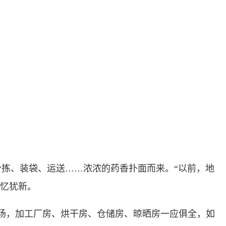
拣、装袋、运送……浓浓的药香扑面而来。“以前，地
记忆犹新。
场，加工厂房、烘干房、仓储房、晾晒房一应俱全，如