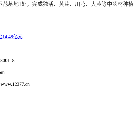
范基地1处，完成独活、黄芪、川芎、大黄等中药材种植1
4.48亿元
0118
om
12377.cn
号