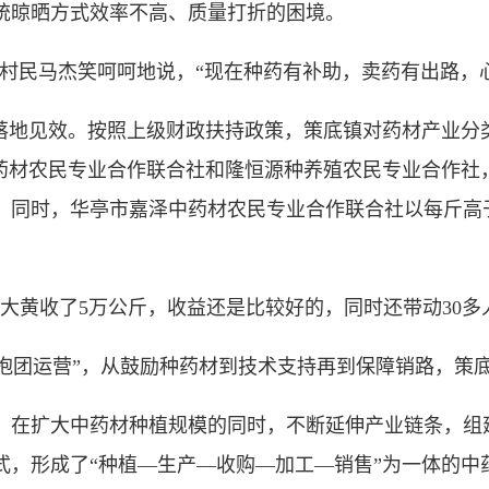
统晾晒方式效率不高、质量打折的困境。
村民马杰笑呵呵地说，“现在种药有补助，卖药有出路，
地见效。按照上级财政扶持政策，策底镇对药材产业分类奖
药材农民专业合作联合社和隆恒源种养殖农民专业合作社，
。同时，华亭市嘉泽中药材农民专业合作联合社以每斤高于
大黄收了5万公斤，收益还是比较好的，同时还带动30多
“抱团运营”，从鼓励种药材到技术支持再到保障销路，策
扩大中药材种植规模的同时，不断延伸产业链条，组建
模式，形成了“种植—生产—收购—加工—销售”为一体的