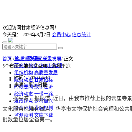
欢迎访问甘肃经济信息网！
今天是：
2026年8月7日
会员中心
信息统计
首 页
研究成果
首页
/
高质量发展
/
产业发展
/ 正文
研究院简介
信息化建设
5个省级标准化试点项目落地平凉
组织机构
高质量发展
时间：2022-05-17
院务动态
甘肃招标
来源：平凉日报
时政要闻
数字经济
经济动态
一带一路
据平凉日报报道 近日，由我市推荐上报的云崖寺景
发改视点
乡村振兴
投资分析
发展规划
文化服务标准化试点、华亭市文物保护社会管理和公共
监测预测
文库下载
批数量位居全省第一。