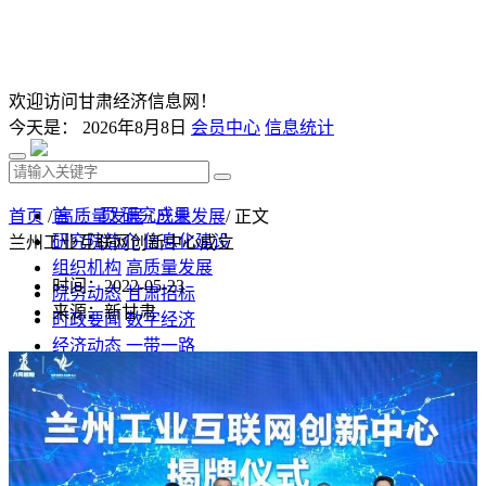
欢迎访问甘肃经济信息网！
今天是：
2026年8月8日
会员中心
信息统计
首 页
研究成果
首页
/
高质量发展
/
产业发展
/ 正文
研究院简介
信息化建设
兰州工业互联网创新中心成立
组织机构
高质量发展
时间：2022-05-23
院务动态
甘肃招标
来源：新甘肃
时政要闻
数字经济
经济动态
一带一路
发改视点
乡村振兴
投资分析
发展规划
监测预测
文库下载