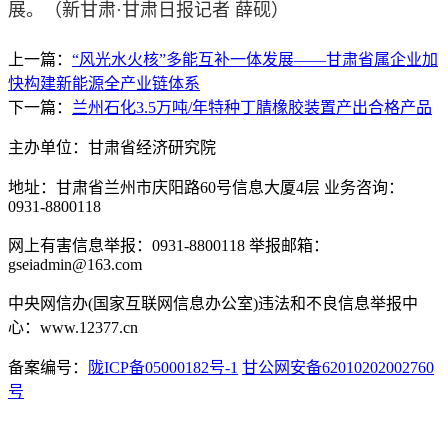
展。
（新甘肃·甘肃日报记者 薛砚）
上一篇：
“风光水火核”多能互补一体发展——甘肃省属企业加
快构建新能源全产业链体系
下一篇：
兰州石化3.5万吨/年特种丁腈橡胶装置产出合格产品
主办单位：甘肃省经济研究院
地址：甘肃省兰州市庆阳路60号信息大厦4层 业务咨询：
0931-8800118
网上有害信息举报：0931-8800118 举报邮箱：
gseiadmin@163.com
中央网信办(国家互联网信息办公室)违法和不良信息举报中
心：www.12377.cn
备案编号：
陇ICP备05000182号-1
甘公网安备62010202002760
号