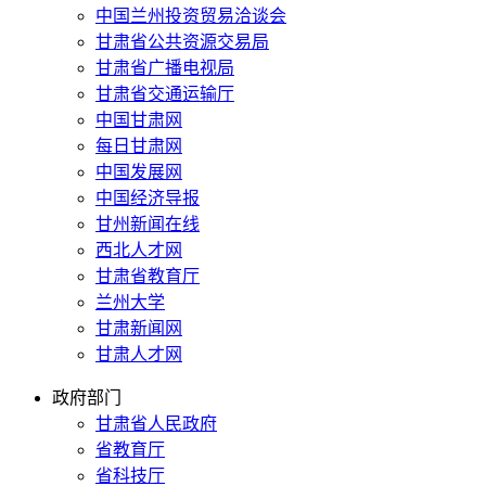
中国兰州投资贸易洽谈会
甘肃省公共资源交易局
甘肃省广播电视局
甘肃省交通运输厅
中国甘肃网
每日甘肃网
中国发展网
中国经济导报
甘州新闻在线
西北人才网
甘肃省教育厅
兰州大学
甘肃新闻网
甘肃人才网
政府部门
甘肃省人民政府
省教育厅
省科技厅