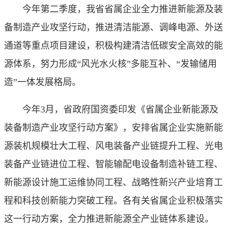
今年第二季度，我省省属企业全力推进新能源及装
备制造产业攻坚行动，推进清洁能源、调峰电源、外送
通道等重点项目建设，积极构建清洁低碳安全高效的能
源体系，努力形成“风光水火核”多能互补、“发输储用
造”一体发展格局。
今年3月，省政府国资委印发《省属企业新能源及
装备制造产业攻坚行动方案》，安排省属企业实施新能
源装机规模壮大工程、风电装备产业链提升工程、光电
装备产业链进位工程、智能输配电设备制造补链工程、
新能源设计施工运维协同工程、战略性新兴产业培育工
程和科技创新能力突破工程。各有关省属企业积极落实
这一行动方案，全力推进新能源全产业链体系建设。