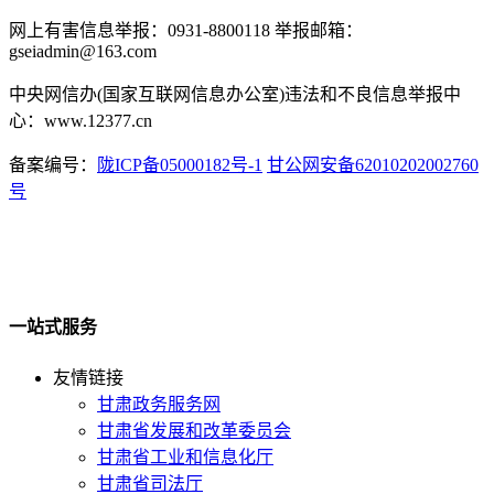
网上有害信息举报：0931-8800118 举报邮箱：
gseiadmin@163.com
中央网信办(国家互联网信息办公室)违法和不良信息举报中
心：www.12377.cn
备案编号：
陇ICP备05000182号-1
甘公网安备62010202002760
号
一站式服务
友情链接
甘肃政务服务网
甘肃省发展和改革委员会
甘肃省工业和信息化厅
甘肃省司法厅