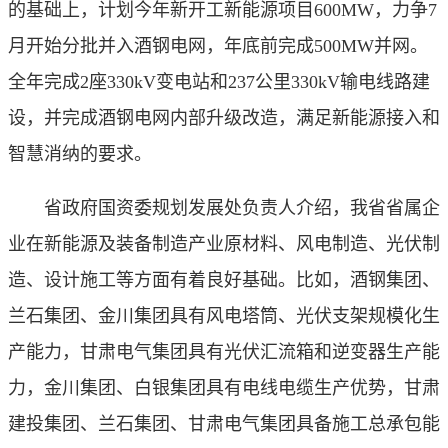
的基础上，计划今年新开工新能源项目600MW，力争7
月开始分批并入酒钢电网，年底前完成500MW并网。
全年完成2座330kV变电站和237公里330kV输电线路建
设，并完成酒钢电网内部升级改造，满足新能源接入和
智慧消纳的要求。
省政府国资委规划发展处负责人介绍，我省省属企
业在新能源及装备制造产业原材料、风电制造、光伏制
造、设计施工等方面有着良好基础。比如，酒钢集团、
兰石集团、金川集团具有风电塔筒、光伏支架规模化生
产能力，甘肃电气集团具有光伏汇流箱和逆变器生产能
力，金川集团、白银集团具有电线电缆生产优势，甘肃
建投集团、兰石集团、甘肃电气集团具备施工总承包能