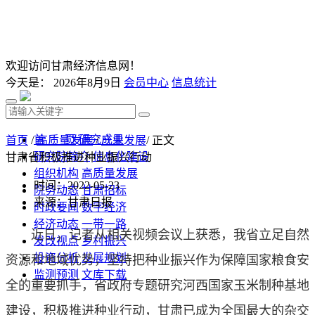
欢迎访问甘肃经济信息网！
今天是：
2026年8月9日
会员中心
信息统计
首 页
研究成果
首页
/
高质量发展
/
产业发展
/ 正文
研究院简介
信息化建设
甘肃省积极推进种业振兴行动
组织机构
高质量发展
时间：2022-05-23
院务动态
甘肃招标
来源：甘肃日报
时政要闻
数字经济
经济动态
一带一路
近日，记者从相关视频会议上获悉，我省立足自然
发改视点
乡村振兴
投资分析
发展规划
资源和地域优势，坚持把种业振兴作为保障国家粮食安
监测预测
文库下载
全的重要抓手，省政府专题研究河西国家玉米制种基地
建设，积极推进种业行动，甘肃已成为全国最大的杂交