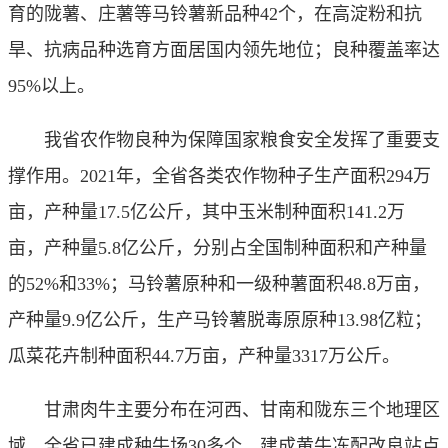
育的陇薯、庄薯等马铃薯新品种42个，在高淀粉和抗
旱、抗病品种选育方面居国内领先地位；良种覆盖率达
95%以上。
我省农作物良种为保障国家粮食安全发挥了重要支
撑作用。2021年，全省各类农作物种子生产面积294万
亩，产种量17.5亿公斤，其中玉米制种面积141.2万
亩，产种量5.8亿公斤，分别占全国制种面积和产种量
的52%和33%；马铃薯原种和一级种薯面积48.8万亩，
产种量9.9亿公斤，生产马铃薯脱毒原原种13.98亿粒；
瓜菜花卉制种面积44.7万亩，产种量3317万公斤。
甘肃肉牛主要分布在河西、甘南和陇东三个地理区
域。全省已建成种牛场30多个，建成黄牛冻配改良站点