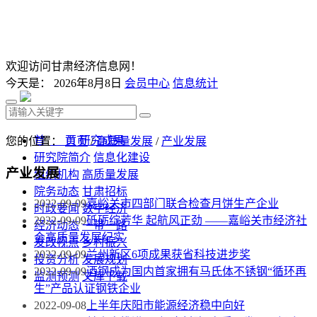
欢迎访问甘肃经济信息网！
今天是：
2026年8月8日
会员中心
信息统计
首 页
研究成果
您的位置：
首页
/
高质量发展
/
产业发展
研究院简介
信息化建设
产业发展
组织机构
高质量发展
院务动态
甘肃招标
2022-09-09
嘉峪关市四部门联合检查月饼生产企业
时政要闻
数字经济
2022-09-09
砥砺绽芳华 起航风正劲 ——嘉峪关市经济社
经济动态
一带一路
会高质量发展纪实
发改视点
乡村振兴
2022-09-09
兰州新区6项成果获省科技进步奖
投资分析
发展规划
2022-09-09
酒钢成为国内首家拥有马氏体不锈钢“循环再
监测预测
文库下载
生”产品认证钢铁企业
2022-09-08
上半年庆阳市能源经济稳中向好