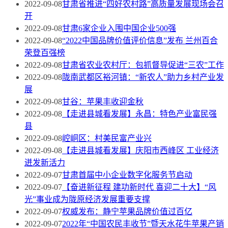
2022-09-08
甘肃省推进“四好农村路”高质量发展现场会召
开
2022-09-08
甘肃6家企业入围中国企业500强
2022-09-08
“2022中国品牌价值评价信息”发布 兰州百合
荣登百强榜
2022-09-08
甘肃省农业农村厅：包抓督导促进“三农”工作
2022-09-08
陇南武都区裕河镇：“新农人”助力乡村产业发
展
2022-09-08
甘谷：苹果丰收迎金秋
2022-09-08
【走进县城看发展】永昌：特色产业富民强
县
2022-09-08
崆峒区：村美民富产业兴
2022-09-08
【走进县城看发展】庆阳市西峰区 工业经济
迸发新活力
2022-09-07
甘肃首届中小企业数字化服务节启动
2022-09-07
【奋进新征程 建功新时代 喜迎二十大】“风
光”事业成为陇原经济发展重要支撑
2022-09-07
权威发布：静宁苹果品牌价值过百亿
2022-09-07
2022年“中国农民丰收节”暨天水花牛苹果产销