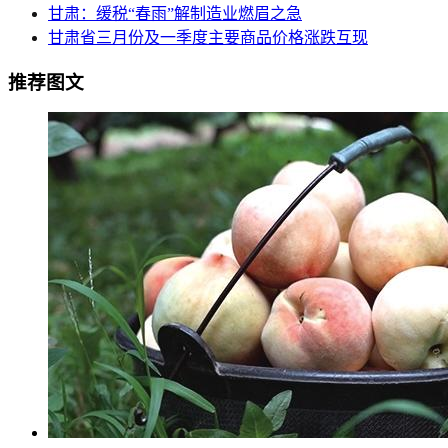
甘肃：缓税“春雨”解制造业燃眉之急
甘肃省三月份及一季度主要商品价格涨跌互现
推荐图文