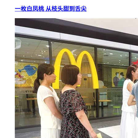
一枚白凤桃 从枝头甜到舌尖