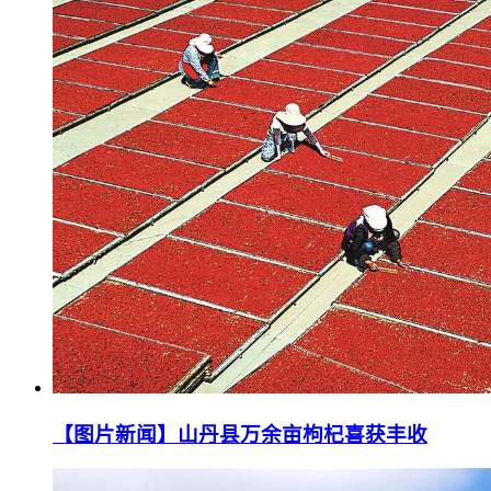
【图片新闻】山丹县万余亩枸杞喜获丰收