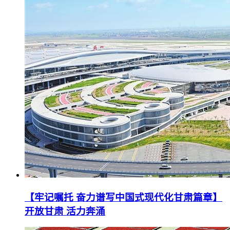
【牢记嘱托 奋力谱写中国式现代化甘肃篇章】
开放甘肃 活力奔涌