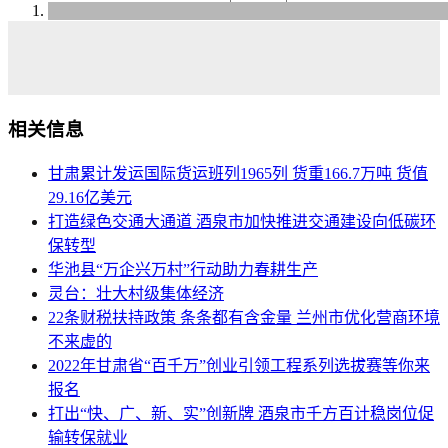
相关信息
甘肃累计发运国际货运班列1965列 货重166.7万吨 货值
29.16亿美元
打造绿色交通大通道 酒泉市加快推进交通建设向低碳环
保转型
华池县“万企兴万村”行动助力春耕生产
灵台：壮大村级集体经济
22条财税扶持政策 条条都有含金量 兰州市优化营商环境
不来虚的
2022年甘肃省“百千万”创业引领工程系列选拔赛等你来
报名
打出“快、广、新、实”创新牌 酒泉市千方百计稳岗位促
输转保就业