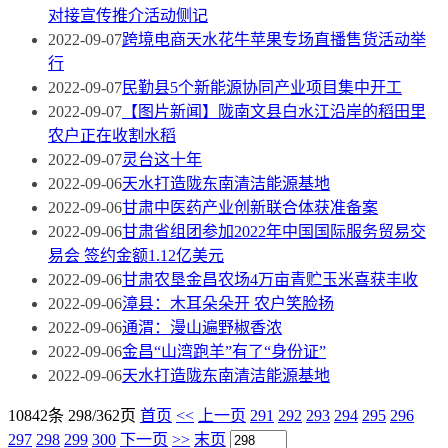
对接宣传推介活动侧记
2022-09-07
跨境电商天水花牛苹果专场直播售货活动举
行
2022-09-07
民勤县5个新能源协同产业项目集中开工
2022-09-07
【图片新闻】陇南文县白水江沿岸的稻田里
农户正在收割水稻
2022-09-07
灵台这十年
2022-09-06
天水打造陇东南清洁能源基地
2022-09-06
甘肃中医药产业创新联合体获准备案
2022-09-06
甘肃省组团参加2022年中国国际服务贸易交
易会 签约金额1.12亿美元
2022-09-06
甘肃农垦金昌农场4万亩青贮玉米喜获丰收
2022-09-06
漳县：木耳朵朵开 农户笑脸扬
2022-09-06
通渭：漫山遍野椒香浓
2022-09-06
金昌“山湾跑羊”有了“身份证”
2022-09-06
天水打造陇东南清洁能源基地
10842条 298/362页
首页
<<
上一页
291
292
293
294
295
296
297
298
299
300
下一页
>>
末页