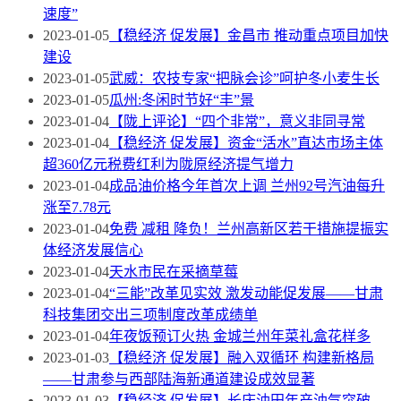
速度”
2023-01-05
【稳经济 促发展】金昌市 推动重点项目加快
建设
2023-01-05
武威：农技专家“把脉会诊”呵护冬小麦生长
2023-01-05
瓜州:冬闲时节好“丰”景
2023-01-04
【陇上评论】“四个非常”，意义非同寻常
2023-01-04
【稳经济 促发展】资金“活水”直达市场主体
超360亿元税费红利为陇原经济提气增力
2023-01-04
成品油价格今年首次上调 兰州92号汽油每升
涨至7.78元
2023-01-04
免费 减租 降负！兰州高新区若干措施提振实
体经济发展信心
2023-01-04
天水市民在采摘草莓
2023-01-04
“三能”改革见实效 激发动能促发展——甘肃
科技集团交出三项制度改革成绩单
2023-01-04
年夜饭预订火热 金城兰州年菜礼盒花样多
2023-01-03
【稳经济 促发展】融入双循环 构建新格局
——甘肃参与西部陆海新通道建设成效显著
2023-01-03
【稳经济 促发展】长庆油田年产油气突破