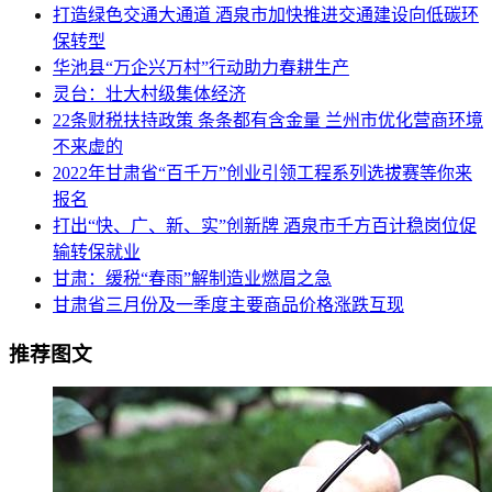
打造绿色交通大通道 酒泉市加快推进交通建设向低碳环
保转型
华池县“万企兴万村”行动助力春耕生产
灵台：壮大村级集体经济
22条财税扶持政策 条条都有含金量 兰州市优化营商环境
不来虚的
2022年甘肃省“百千万”创业引领工程系列选拔赛等你来
报名
打出“快、广、新、实”创新牌 酒泉市千方百计稳岗位促
输转保就业
甘肃：缓税“春雨”解制造业燃眉之急
甘肃省三月份及一季度主要商品价格涨跌互现
推荐图文