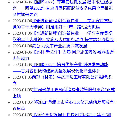
2023-01-06
【回眸2022】守牢底线抓发展 稳中求进促振
兴——回望2022年甘肃巩固拓展脱贫攻坚成果全面推进
乡村振兴之路
2023-01-06
【奋进新征程 创造新伟业——学习宣传贯彻
党的二十大精神】用足用好“一带一路”最大机遇
2023-01-06
【奋进新征程 创造新伟业——学习宣传贯彻
党的二十大精神】实施八大赋能行动 加快甘肃经济增长
2023-01-06
灵台 力促牛产业高质高效发展
2023-01-06
【乡村·新关注】古浪 因户施策激发易地搬迁
内生动力
2023-01-05
【回眸2022】培育优势产业 增强发展动能
——甘肃省积极构建高质量发展现代化产业体系
2023-01-05
西部（甘肃）生态环境工程有限公司揭牌成
立
2023-01-05
“甘肃省单用途预付消费卡监管服务平台”正式
上线
2023-01-05
“祁连山”重组上市草案 130亿元估值差额成争
议焦点
2023-01-05
【稳经济 促发展】临夏州 跑出项目建设“加