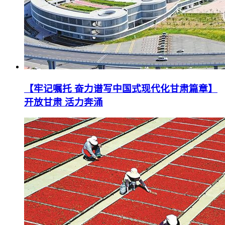
【牢记嘱托 奋力谱写中国式现代化甘肃篇章】
开放甘肃 活力奔涌