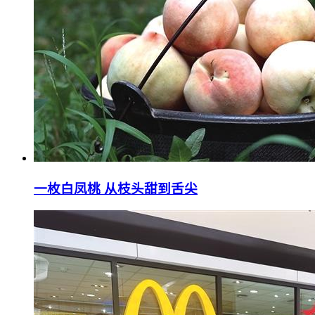
一枚白凤桃 从枝头甜到舌尖