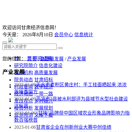
欢迎访问甘肃经济信息网！
今天是：
2026年8月10日
会员中心
信息统计
首 页
研究成果
您的位置：
首页
/
高质量发展
/
产业发展
研究院简介
信息化建设
产业发展
组织机构
高质量发展
院务动态
甘肃招标
2023-01-09
天水市麦积区黄庄村：手工挂面晒起来 浓浓
时政要闻
数字经济
年味香四方
经济动态
一带一路
2023-01-09
平凉市2县被水利部评为县域节水型社会建设
发改视点
乡村振兴
达标县
投资分析
发展规划
2023-01-06
“甘味”品牌获中国区域农业形象品牌影响力指
监测预测
文库下载
数百强榜首
2023-01-06
甘肃省企业在创新创业大赛中创佳绩