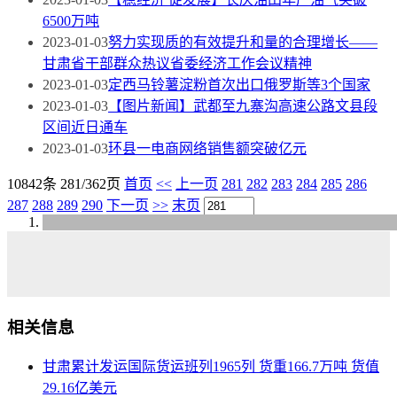
6500万吨
2023-01-03
努力实现质的有效提升和量的合理增长——
甘肃省干部群众热议省委经济工作会议精神
2023-01-03
定西马铃薯淀粉首次出口俄罗斯等3个国家
2023-01-03
【图片新闻】武都至九寨沟高速公路文县段
区间近日通车
2023-01-03
环县一电商网络销售额突破亿元
10842条 281/362页
首页
<<
上一页
281
282
283
284
285
286
287
288
289
290
下一页
>>
末页
相关信息
甘肃累计发运国际货运班列1965列 货重166.7万吨 货值
29.16亿美元