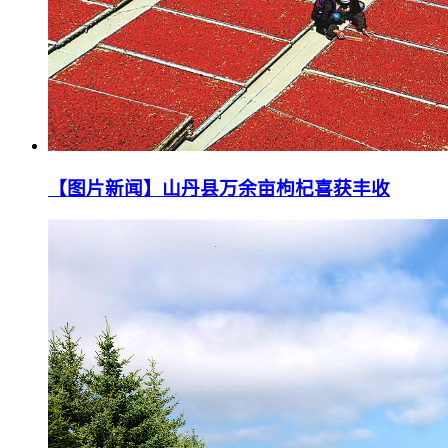
【图片新闻】山丹县万余亩枸杞喜获丰收