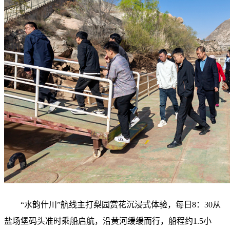
“水韵什川”航线主打梨园赏花沉浸式体验，每日8：30从
盐场堡码头准时乘船启航，沿黄河缓缓而行，船程约1.5小