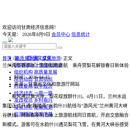
欢迎访问甘肃经济信息网！
今天是：
2026年8月9日
会员中心
信息统计
首 页
研究成果
首页
/
高质量发展
/
文化旅游
/ 正文
研究院简介
信息化建设
兰州两条春季水上旅游航线首航 乘舟赏梨花解锁春日新体验
组织机构
高质量发展
时间：2026-04-15
院务动态
甘肃招标
来源：甘肃省文化和旅游厅网站
时政要闻
数字经济
经济动态
一带一路
春风拂过黄河岸，梨花绽放醉什川。4月11日，兰州水运
发改视点
乡村振兴
集团正式开通“趣踏青”水韵什川航线与“游风光”兰州黄河大峡
投资分析
发展规划
监测预测
文库下载
谷航线，两条春季特色水上旅游航线同日首航，开启交旅融合
新模式。游客可在水韵什川遇见梨花飞雪，在黄河大峡谷感受