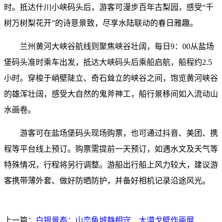
时。抵达什川小峡码头后，游客可漫步百年古梨园，感受“千
树万树梨花开”的诗意景致，尽享水陆联动的春日雅趣。
兰州黄河大峡谷航线则聚焦峡谷壮阔，每日9：00从盐场
堡码头准时乘车出发，抵达大峡码头后乘船启航，船程约2.5
小时。穿梭于峭壁陡立、奇石耸立的峡谷之间，饱览黄河峡谷
的雄浑壮阔，感受大自然的鬼斧神工，船行景移间如入流动山
水画卷。
游客可在盐场堡码头现场购票，也可通过抖音、美团、携
程等平台线上预订。购票需提前一天预订，如遇水文及天气等
特殊情况，行程将另行调整。游船出行船上风力较大，建议游
客携带薄外套、做好防晒防护，并备好相机记录沿途风光。
上一篇：
白银景泰：山峦龟城静相守 大漠戈壁作画屏