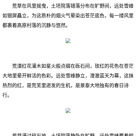
荒草在风里摇曳，土坯院落错落分布在旷野间，远处雪峰
如银屏矗立，为这质朴的烟火气晕染出苍茫底色，每一缕风里
都裹着高原村落的沉静与悠然。
荒漠红花灌木如星火般点缀在砾石间，玫红的花色在苍茫
大地里晕开鲜活的色彩。远处雪峰静立，澄澈蓝天为幕，这抹
热烈的红，是荒芜里迸发的生机，是景泰大地独有的春日诗
行。
荒草漫过碎石地，土坯院落静卧在旷野，远处雪峰覆着皑