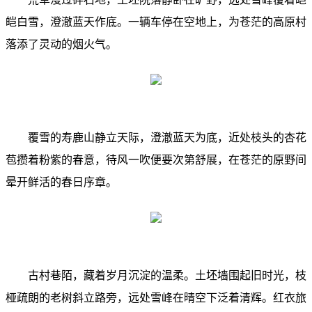
皑白雪，澄澈蓝天作底。一辆车停在空地上，为苍茫的高原村
落添了灵动的烟火气。
覆雪的寿鹿山静立天际，澄澈蓝天为底，近处枝头的杏花
苞攒着粉紫的春意，待风一吹便要次第舒展，在苍茫的原野间
晕开鲜活的春日序章。
古村巷陌，藏着岁月沉淀的温柔。土坯墙围起旧时光，枝
桠疏朗的老树斜立路旁，远处雪峰在晴空下泛着清辉。红衣旅