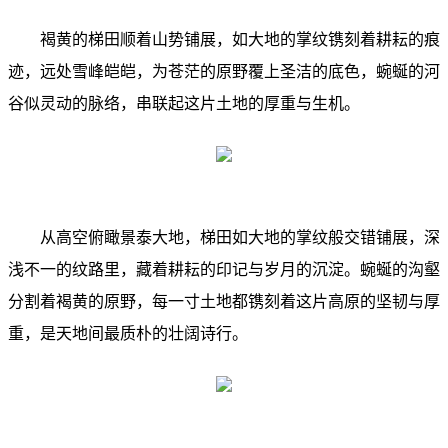
褐黄的梯田顺着山势铺展，如大地的掌纹镌刻着耕耘的痕
迹，远处雪峰皑皑，为苍茫的原野覆上圣洁的底色，蜿蜒的河
谷似灵动的脉络，串联起这片土地的厚重与生机。
从高空俯瞰景泰大地，梯田如大地的掌纹般交错铺展，深
浅不一的纹路里，藏着耕耘的印记与岁月的沉淀。蜿蜒的沟壑
分割着褐黄的原野，每一寸土地都镌刻着这片高原的坚韧与厚
重，是天地间最质朴的壮阔诗行。