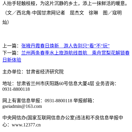
人抬手轻触枝桠，为这片沉静的乡土，添上一抹鲜活的暖意。
（
文／西北角·中国甘肃网记者 屈杰文 徐琳
图／寇明
灿
）
上一篇：
张掖丹霞春日焕新 游人告别只“看”不“玩”
下一篇：
兰州两条春季水上旅游航线首航 乘舟赏梨花解锁春
日新体验
主办单位：甘肃省经济研究院
地址：甘肃省兰州市庆阳路60号信息大厦4层 业务咨询：
0931-8800118
网上有害信息举报：0931-8800118 举报邮箱：
gseiadmin@163.com
中央网信办(国家互联网信息办公室)违法和不良信息举报中
心：www.12377.cn