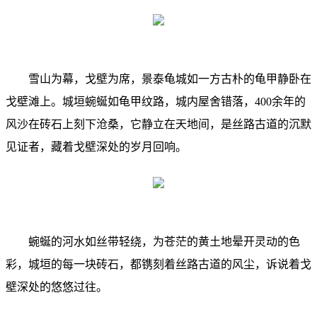
雪山为幕，戈壁为席，景泰龟城如一方古朴的龟甲静卧在
戈壁滩上。城垣蜿蜒如龟甲纹路，城内屋舍错落，400余年的
风沙在砖石上刻下沧桑，它静立在天地间，是丝路古道的沉默
见证者，藏着戈壁深处的岁月回响。
蜿蜒的河水如丝带轻绕，为苍茫的黄土地晕开灵动的色
彩，城垣的每一块砖石，都镌刻着丝路古道的风尘，诉说着戈
壁深处的悠悠过往。