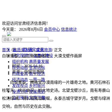
欢迎访问甘肃经济信息网！
今天是：
2026年8月6日
会员中心
信息统计
首 页
研究成果
首页
/
高质量发展
/
文化旅游
/ 正文
研究院简介
信息化建设
白银景泰：山峦龟城静相守 大漠戈壁作画屏
组织机构
高质量发展
时间：2026-04-16
院务动态
甘肃招标
来源：中国甘肃网
时政要闻
数字经济
经济动态
一带一路
白银景泰，腾格里沙漠南缘的一片雄奇之地。黄河石林石
发改视点
乡村振兴
柱擎天，峡谷幽深，如大地史诗。北望戈壁沙丘，南有寿鹿山
投资分析
发展规划
监测预测
文库下载
松涛绿洲。明长城残垣蜿蜒，永泰古城守望岁月。戈壁与绿洲
交响，自然与历史在此交融。