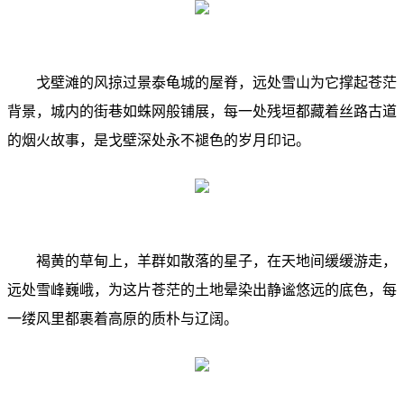
戈壁滩的风掠过景泰龟城的屋脊，远处雪山为它撑起苍茫
背景，城内的街巷如蛛网般铺展，每一处残垣都藏着丝路古道
的烟火故事，是戈壁深处永不褪色的岁月印记。
褐黄的草甸上，羊群如散落的星子，在天地间缓缓游走，
远处雪峰巍峨，为这片苍茫的土地晕染出静谧悠远的底色，每
一缕风里都裹着高原的质朴与辽阔。