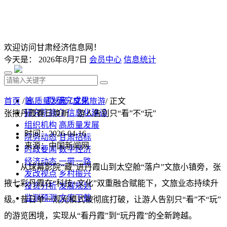
欢迎访问甘肃经济信息网！
今天是：
2026年8月7日
会员中心
信息统计
首 页
研究成果
首页
/
高质量发展
/
文化旅游
/ 正文
研究院简介
信息化建设
张掖丹霞春日焕新 游人告别只“看”不“玩”
组织机构
高质量发展
时间：2026-04-16
院务动态
甘肃招标
来源：中国新闻网
时政要闻
数字经济
经济动态
一带一路
从球幕影院“藏”进丹霞山到太空舱“落户”文旅小镇旁，张
发改视点
乡村振兴
掖七彩丹霞在“科技+文化”双重融合赋能下，文旅业态持续升
投资分析
发展规划
监测预测
文库下载
级。昔日单一观光模式被彻底打破，让游人告别只“看”不“玩”
的游览困境，实现从“看丹霞”到“玩丹霞”的全新跨越。