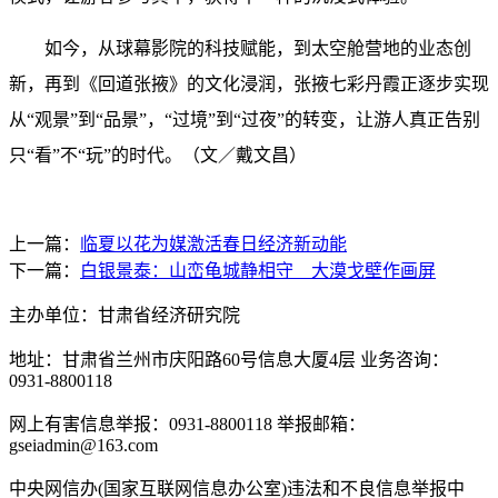
如今，从球幕影院的科技赋能，到太空舱营地的业态创
新，再到《回道张掖》的文化浸润，张掖七彩丹霞正逐步实现
从“观景”到“品景”，“过境”到“过夜”的转变，让游人真正告别
只“看”不“玩”的时代。（文／戴文昌）
上一篇：
临夏以花为媒激活春日经济新动能
下一篇：
白银景泰：山峦龟城静相守 大漠戈壁作画屏
主办单位：甘肃省经济研究院
地址：甘肃省兰州市庆阳路60号信息大厦4层 业务咨询：
0931-8800118
网上有害信息举报：0931-8800118 举报邮箱：
gseiadmin@163.com
中央网信办(国家互联网信息办公室)违法和不良信息举报中