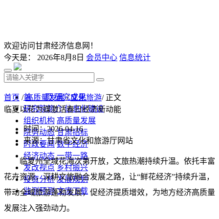
欢迎访问甘肃经济信息网！
今天是：
2026年8月8日
会员中心
信息统计
首 页
研究成果
首页
/
高质量发展
/
文化旅游
/ 正文
研究院简介
信息化建设
临夏以花为媒激活春日经济新动能
组织机构
高质量发展
时间：2026-04-16
院务动态
甘肃招标
来源：甘肃省文化和旅游厅网站
时政要闻
数字经济
经济动态
一带一路
临夏州全域花海次第开放，文旅热潮持续升温。依托丰富
发改视点
乡村振兴
花卉资源，深耕文旅融合发展之路，让“鲜花经济”持续升温，
投资分析
发展规划
监测预测
文库下载
带动全域旅游蓬勃发展，促经济提质增效，为地方经济高质量
发展注入强劲动力。