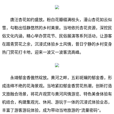
唐汪杏花如约盛放。粉白花瓣缀满枝头，漫山杏花如云似
雪，勾勒出恬静悠然的乡村美景。当地依托杏花资源，深挖民
俗文化内涵，精心举办赏花节、民俗展演等系列活动，让游客
在踏青赏花之余，沉浸式体验乡土风情，昔日宁静的乡村变身
热门赏花打卡地，迎来一波又一波客流高峰。
永靖郁金香傲然绽放。黄河之畔，五彩斑斓的郁金香，形
成连绵不绝的花海景观。当地紧扣郁金香赏花热潮，创新打造
文旅融合场景，将花卉观赏与黄河风情游览、特色美食体验有
机结合，构建集观光、休闲、游玩于一体的沉浸式体验业态，
丰富了游客游玩体验，成为带动当地旅游的“流量密码”。