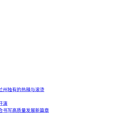
受兰州独有的热辣与滚烫
开演
合书写高质量发展新篇章