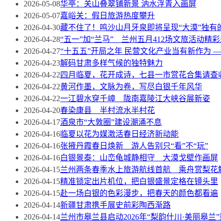
2026-05-08
华亭：关山叠翠铺新景 汭水浮青入画屏
2026-05-07
嘉峪关：假日旅游热度攀升
2026-04-30
藏不住了！鸣沙山月牙泉即将呈现“大漠”独有
2026-04-28
“五一”加“兰马” 兰州五月412场文旅活动精
2026-04-27
“十五五”开局之年 民营文化产业当有新作为
2026-04-23
解码甘肃多样气候的独特魅力
2026-04-22
四月临夏，花开成诗，七县一市赏花合集请查
2026-04-22
黄河作墨，文脉为卷，写尽白银千年风华
2026-04-22
一江碧水穿千嶂 陇南嘉陵江大峡谷展新姿
2026-04-20
春染康县 半村流水半村花
2026-04-17
酒泉市“大敦圈”建设潮涌不息
2026-04-16
临夏以花为媒激活春日经济新动能
2026-04-16
张掖丹霞春日焕新 游人告别只“看”不“玩”
2026-04-16
白银景泰：山峦龟城静相守 大漠戈壁作画屏
2026-04-15
兰州两条春季水上旅游航线首航 乘舟赏梨花
2026-04-15
精准锁定出片机位，把白银盛景定格在镜头里
2026-04-15
赴一场白银的色彩漫步，把春天的颜色都看遍
2026-04-14
新疆甘肃携手展史前彩陶西渐路
2026-04-14
兰州市皋兰县启动2026年“梨韵什川·美丽皋兰