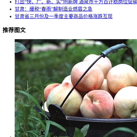
打出“快、广、新、实”创新牌 酒泉市千方百计稳岗位促
甘肃：缓税“春雨”解制造业燃眉之急
甘肃省三月份及一季度主要商品价格涨跌互现
推荐图文