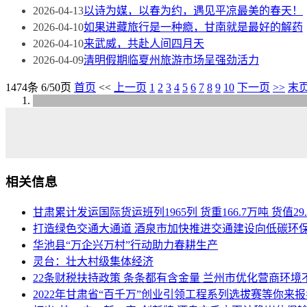
2026-04-13
以诗为媒，以春为约，遇见平凉最美的春天！
2026-04-10
如果进藏旅行是一种瘾，甘南就是最好的解药
2026-04-10
来武威，共赴人间四月天
2026-04-09
清明假期临夏州旅游市场呈强劲活力
1474条 6/50页
首页
<<
上一页
1
2
3
4
5
6
7
8
9
10
下一页
>>
末
相关信息
甘肃累计发运国际货运班列1965列 货重166.7万吨 货值29
打造绿色交通大通道 酒泉市加快推进交通建设向低碳环
华池县“万企兴万村”行动助力春耕生产
灵台：壮大村级集体经济
22条财税扶持政策 条条都有含金量 兰州市优化营商环境
2022年甘肃省“百千万”创业引领工程系列选拔赛等你来报