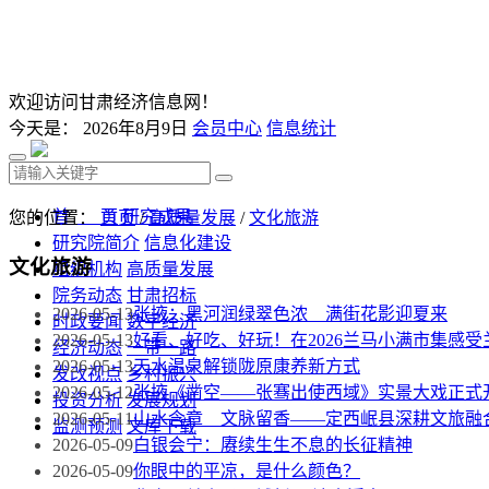
欢迎访问甘肃经济信息网！
今天是：
2026年8月9日
会员中心
信息统计
首 页
研究成果
您的位置：
首页
/
高质量发展
/
文化旅游
研究院简介
信息化建设
文化旅游
组织机构
高质量发展
院务动态
甘肃招标
2026-05-13
张掖：黑河润绿翠色浓 满街花影迎夏来
时政要闻
数字经济
2026-05-13
好看、好吃、好玩！在2026兰马小满市集感
经济动态
一带一路
2026-05-13
天水温泉解锁陇原康养新方式
发改视点
乡村振兴
2026-05-12
张掖《凿空——张骞出使西域》实景大戏正式
投资分析
发展规划
2026-05-11
山水含章 文脉留香——定西岷县深耕文旅融
监测预测
文库下载
2026-05-09
白银会宁：赓续生生不息的长征精神
2026-05-09
你眼中的平凉，是什么颜色？