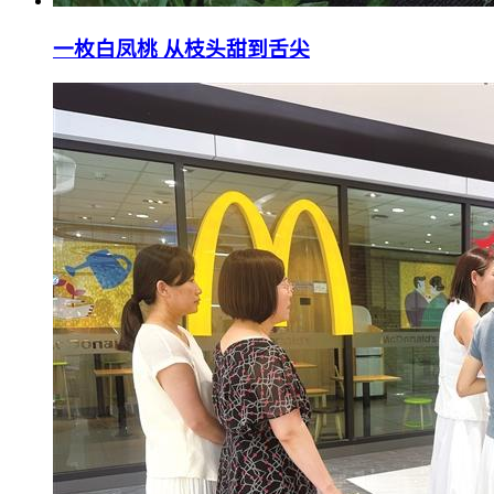
一枚白凤桃 从枝头甜到舌尖