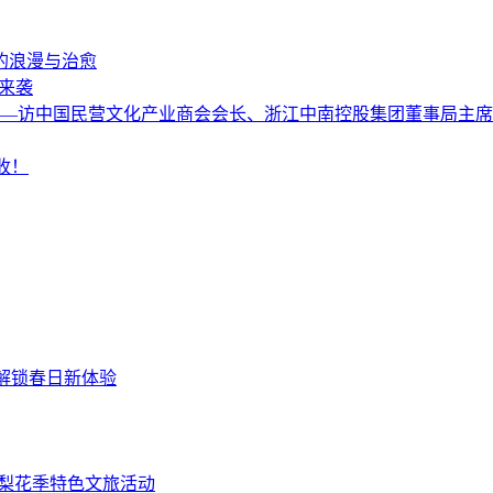
的浪漫与治愈
彩来袭
 ——访中国民营文化产业商会会长、浙江中南控股集团董事局主
收！
解锁春日新体验
”梨花季特色文旅活动