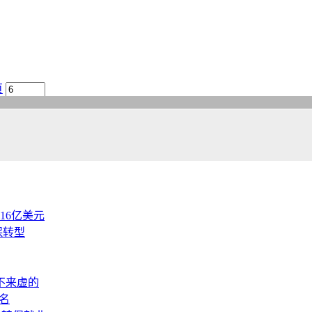
页
.16亿美元
保转型
不来虚的
名