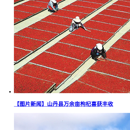
【图片新闻】山丹县万余亩枸杞喜获丰收