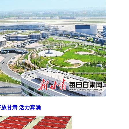
放甘肃 活力奔涌