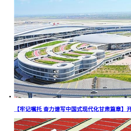
【牢记嘱托 奋力谱写中国式现代化甘肃篇章】开