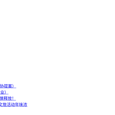
政协提案）
产业）
情释放！
文旅活动年味浓