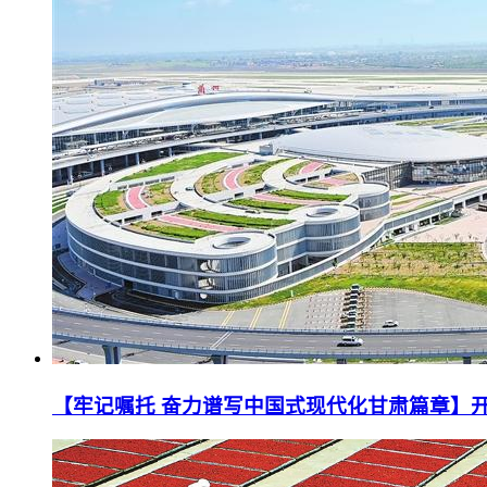
【牢记嘱托 奋力谱写中国式现代化甘肃篇章】开