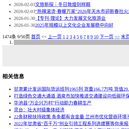
2026-02-03
文旅新探｜冬日敦煌别样靓
2026-02-03
“热辣滚烫·春暖万家”2026年天水市迎新春
2026-01-30
【专刊·理论】大力发展文化旅游业
2026-01-30
2025年规模以上文化企业发展稳中向好
1474条 9/50页
首页
<<
上一页
1
2
3
4
5
6
7
8
9
10
下一页
>>
末
相关信息
甘肃累计发运国际货运班列1965列 货重166.7万吨 货值29
打造绿色交通大通道 酒泉市加快推进交通建设向低碳环
华池县“万企兴万村”行动助力春耕生产
灵台：壮大村级集体经济
22条财税扶持政策 条条都有含金量 兰州市优化营商环境
2022年甘肃省“百千万”创业引领工程系列选拔赛等你来报