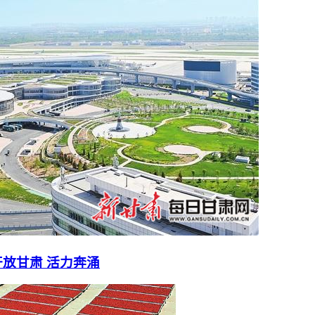
放甘肃 活力奔涌