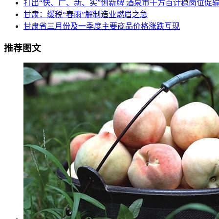
打出“快、广、新、实”创新牌 酒泉市千方百计稳岗位促
甘肃：缓税“春雨”解制造业燃眉之急
甘肃省三月份及一季度主要商品价格涨跌互现
推荐图文