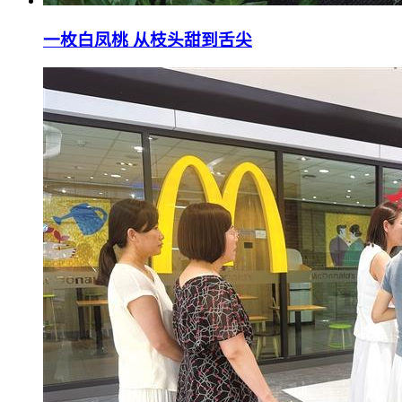
一枚白凤桃 从枝头甜到舌尖