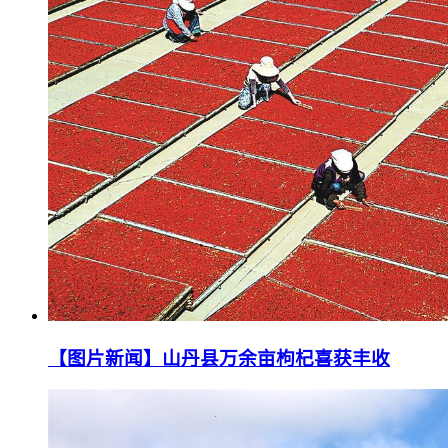
【图片新闻】山丹县万余亩枸杞喜获丰收