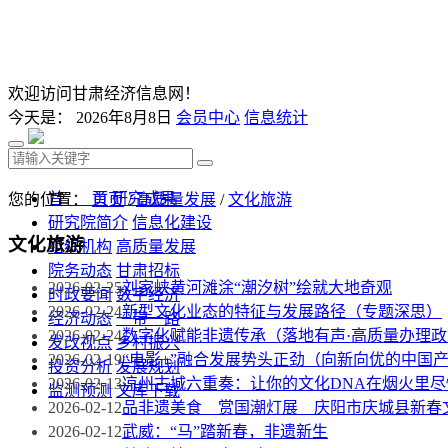
欢迎访问甘肃经济信息网！
今天是：
2026年8月8日
会员中心
信息统计
首 页
研究成果
您的位置：
首页
/
高质量发展
/
文化旅游
研究院简介
信息化建设
文化旅游
组织机构
高质量发展
院务动态
甘肃招标
2026-02-25
刘家峡黄河滩涂“潮汐树”绘就大地奇观
时政要闻
数字经济
2026-02-24
新型文化业态的特征与发展路径（专题深思）
经济动态
一带一路
2026-02-24
数字化赋能非遗传承（落地有声·高质量办理
发改视点
乡村振兴
2026-02-19
“电影+”融合发展势头正劲（向新向优的中国
投资分析
发展规划
2026-02-13
凉州古城六重奏：让你的文化DNA在烟火里尽
监测预测
文库下载
2026-02-12
品非遗美食 赏国潮灯展 庆阳市庆城县新春
2026-02-12
武威：“马”踏新春，非遗新生