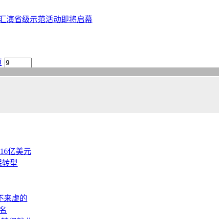
社火汇演省级示范活动即将启幕
页
.16亿美元
保转型
不来虚的
名