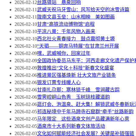
2026-02-12
丝路驿站 悬泉回响
2026-02-11
武威天祝马牙雪山：风写给天空的冰雪诗篇
2026-02-11
陇南文县玉垒：山水相映 美如图画
2026-02-10
甘肃“高铁流动博物馆”启程
2026-02-10
平凉八景：千年风物入画来
2026-02-10
西北社火青春接力 鼓点震彻黄土塬
2026-02-10
“天驷——铜奔马特展”在甘肃兰州开展
2026-02-09
嘿，武威喊你，回家过年
2026-02-09
全国政协委员马东平：河西走廊文化遗产保护
2026-02-09
敦煌推出“文化＋科技”新春文化盛宴
2026-02-06
推进景区强基焕新 壮大文旅产业链条
2026-02-06
银发订票专线暖人心
2026-02-06
甘南扎尕那：寒林锁千峰 雪涧藏古踪
2026-02-06
雪霁崆峒山色秀 玉树琼枝藏道韵
2026-02-06
逛灯会、泡温泉、赶大集！解锁武威冬春新玩
2026-02-05
祁连秘境中千年马蹄寺石窟群“牵手”丝路新韵
2026-02-05
马年限定 这些酒泉文创产品藏满新年心意
2026-02-05
酒泉市十大系列新春文体旅活动
2026-02-03
文化如何赋能经济社会发展？关键是补链强链