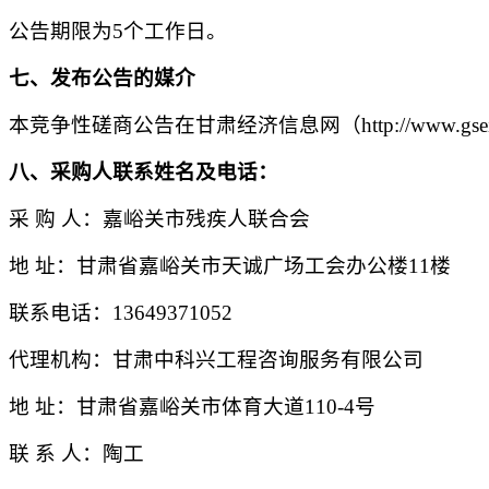
公告期限为
5个工作日。
七、发布公告的媒介
本竞争性磋商公告在甘肃经济信息网（
http://w
八
、采购人联系姓名及电话：
采
购
人：
嘉峪关市残疾人联合会
地
址：
甘肃省嘉峪关市天诚广场工会办公楼
11楼
联系电话：
13649371052
代理机构：
甘肃中科兴工程咨询服务有限公司
地
址：
甘肃省嘉峪关市体育大道
110-4号
联
系
人：
陶工