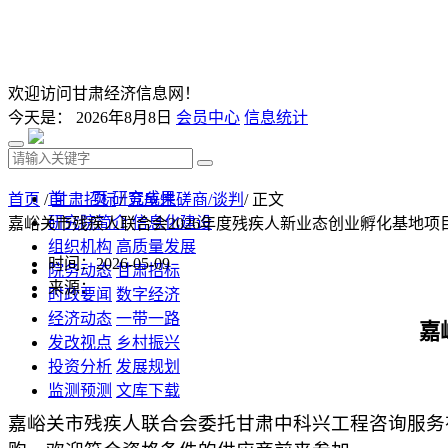
欢迎访问甘肃经济信息网！
今天是：
2026年8月8日
会员中心
信息统计
首 页
研究成果
首页
/
甘肃招标
/
竞争性磋商/谈判
/ 正文
研究院简介
信息化建设
嘉峪关市残疾人联合会2026年度残疾人新业态创业孵化基地项
组织机构
高质量发展
时间：2026-05-09
院务动态
甘肃招标
来源：
时政要闻
数字经济
经济动态
一带一路
嘉
发改视点
乡村振兴
投资分析
发展规划
监测预测
文库下载
嘉峪关市残疾人联合会
委托
甘肃中科兴工程咨询服务