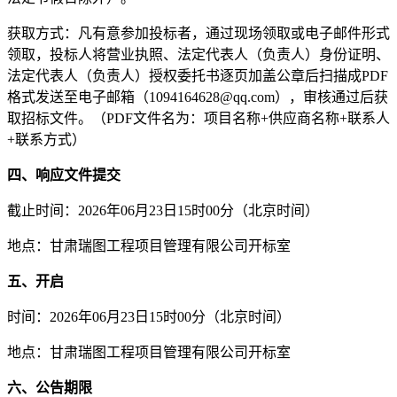
获取
方式：凡有意参加投标者，通过现场领取或电子邮件形式
领取，
投标人
将
营业执照、法定代表人（负责人）身份证明
、
法定代表人（负责人）授权委托书逐页加盖公章后扫描成
PDF
格式发送至电子邮箱
（
1094164628@qq.com
）
，审核通过后获
取招标文件。（
PDF文件名为：项目名称+供应商名称+
联系人
+
联系方式）
四、响应文件提交
截止时间：
202
6
年
06
月
23
日
15
时
00
分
（北京时间）
地点：
甘肃瑞图工程项目管理有限公司开标室
五、开启
时间：
202
6
年
06
月
23
日
15
时
00
分
（北京时间）
地点：
甘肃瑞图工程项目管理有限公司开标室
六
、公告期限