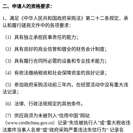
二、申请人的资格要求：
1、满足《中华人民共和国政府采购法》第二十二条规定，承
认和履行
磋商文件
中的各项要求：
（
1
）具有独立承担民事责任的能力；
（
2
）具有良好的商业信誉和健全的财务会计制度；
（
3
）具有履行合同所必需的设备和专业技术能力；
（
4
）
有依法缴纳税收
和
社会保障资金
的良好记录；
（
5
）
参加政府采购活动前三年内，在经营活动
中没有重大违
法记录；
（
6
）法律、行政法规规定的其他条件
。
（
7
）
供应商须为未被列入
“信用中国”网站
（
www.creditchina.gov.cn
）
记录
“失信被执行人”或“重大税收违
法案件当事人名单”或“政府采购严重违法失信行为”
记录名