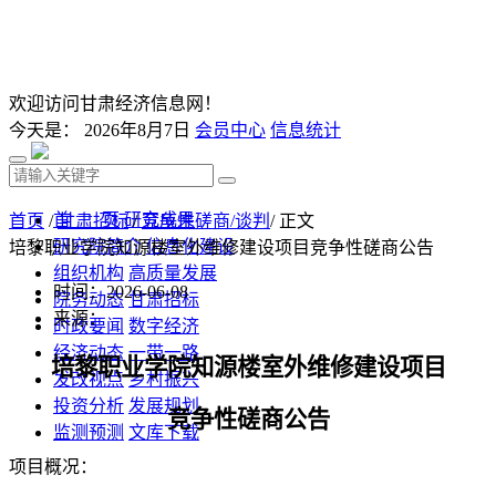
欢迎访问甘肃经济信息网！
今天是：
2026年8月7日
会员中心
信息统计
首 页
研究成果
首页
/
甘肃招标
/
竞争性磋商/谈判
/ 正文
研究院简介
信息化建设
培黎职业学院知源楼室外维修建设项目竞争性磋商公告
组织机构
高质量发展
时间：2026-06-08
院务动态
甘肃招标
来源：
时政要闻
数字经济
经济动态
一带一路
培黎职业学院知源楼室外维修建设项目
发改视点
乡村振兴
投资分析
发展规划
竞争性磋商公告
监测预测
文库下载
项目概况
：