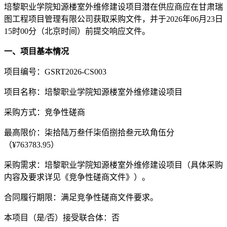
培黎职业学院知源楼室外维修建设项目
潜在供应商应在甘肃瑞
图工程项目管理有限公司获取采购文件，并于
202
6
年
0
6
月
23
日
15时
00分
（北京时间）前提交响应文件。
一、项目基本情况
项目编号：
GSRT2026-CS003
项目名称：
培黎职业学院知源楼室外维修建设项目
采购方式：竞争性磋商
最高限价：
柒拾陆万叁仟柒佰捌拾叁元玖角伍分
（
¥763783.95
）
采购需求：
培黎职业学院知源楼室外维修建设项目
（具体采购
内容及要求详见《竞争性磋商文件》）
。
合同履行期限：满足竞争性磋商文件要求
。
本项目（是
/否）接受联合体：否