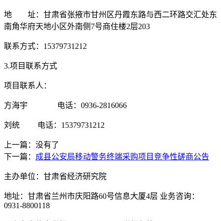
地 址：
甘肃省张掖市甘州区丹霞东路与西二环路交汇处东
南角华府天地小区外南侧
7号商住楼2层203
联系方式：
15379731212
3.项目联系方式
项目联系人：
方海宇
电话
：
0936-2816066
刘统
电话：
15379731212
上一篇：没有了
下一篇：
成县公安局移动警务终端采购项目竞争性磋商公告
主办单位：甘肃省经济研究院
地址：甘肃省兰州市庆阳路60号信息大厦4层 业务咨询：
0931-8800118