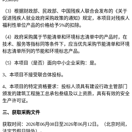
（
3）根据财政部、民政部、中国残疾人联合会发布的《关于
促进残疾人就业政府采购政策的通知》规定，本项目对残疾人
福利性单位产品的价格给予
5
%的扣除。
（
4
）
政府采购属于节能清单和环境标志清单中的产品时，在
技术、服务等指标同等条件下，应当优先采购节能清单和环境
标志清单所列的节能和环境标志产品。
（
5
）
本项目
（
是否
）
面向
中小企业
采购
：
是。
3、本项目不接受联合体投标。
4
、本项目的特定资格要求：
投标人须具有建设行政主管部门
颁发的建筑工程施工总承包叁级及以上资质，具有有效的安全
生产许可证
。
三、获取采购文件
获取时间：
202
6
年
06
月
08
日至
202
6
年
06
月
12
日
。（北京时间，
法定节假日除外）。