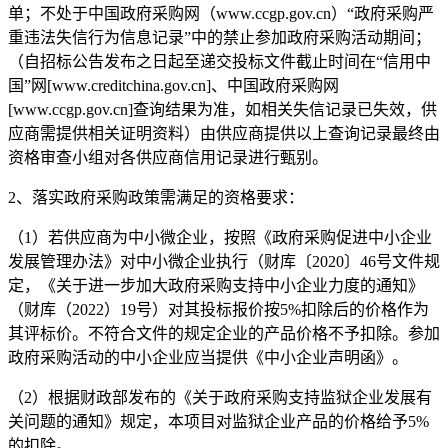
单；不处于中国政府采购网
（
www.ccgp.gov.cn
）
“政府采购严
重违法失信行为
信息记录
”中的禁止参加政府采购活动期间；
（自招标公
告发布之日起至递交投标文件截止时间在
“信用中
国”网
[www.creditchina.gov.cn]
、
中国政府采购网
[www.ccgp.gov.cn]
查询结果为准，如相关失信记录已失效，供
应商需提供相关证明资料）由供应商提供以上查询记录最终由
资格审查小组对各供应商信用记录进行甄别
。
2、落实政府采购政策需满足的资格要求：
（
1
）
若供应商为中小微企业，按照《政府采购促进中小企业
发展管理办法》对中小微企业执行（财库〔
2020〕46号文件规
定，《关于进一步加大政府采购支持中小企业力度的通知》
（财库（2022）19号）对其投标报价按
5
%扣除后的价格作为
其评标价。不符合文件的规定企业的产品价格不予扣除。参加
政府采购活动的中小企业应当提供《中小企业声明函》。
（
2）根据财政部发布的《关于政府采购支持监狱企业发展有
关问题的通知》规定，本项目对监狱企业产品的价格给予
5
%
的扣除。