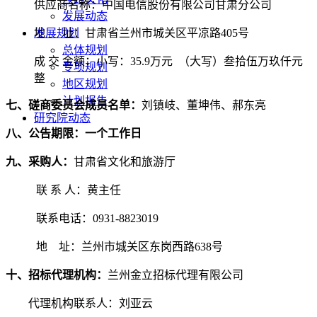
供应商名称：中国电信股份有限公司甘肃分公司
发展动态
地
址：
甘肃省
兰州市城关区平凉路
405号
发展规划
总体规划
成
交
金额：
小写：
35.9
万元
（大写）叁拾伍万玖仟
元
专项规划
整
地区规划
计划报告
七
、磋商委员会成员名单：
刘镇岐、董坤伟、郝东亮
研究院动态
八
、公告期限：一个工作日
九
、采购人：
甘肃省文化和旅游厅
联
系
人：黄主任
联系电话：
0931-
8823019
地
址：
兰州市城关区东岗西路
638
号
十
、招标代理机构：
兰州金立招标代理有限公司
代理机构联系人：
刘亚云