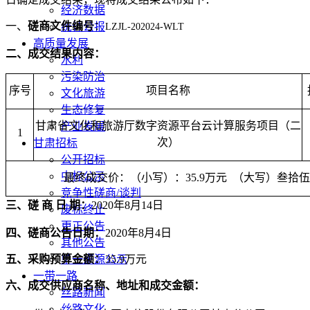
经济数据
一、
磋商文件编号
：
统计公报
LZJL-202024-WLT
高质量发展
二、成交结果内容：
水利
污染防治
序号
项目名称
文化旅游
生态修复
甘肃省文化和旅游厅数字资源平台云计算服务项目（二
产业发展
1
次）
甘肃招标
公开招标
中标公示
最终成交价：（小写）：
35.9
万元 （大写）
叁拾伍
竞争性磋商/谈判
三、磋
商
日
期：
2020
年
8
月
14
日
废标终止
更正公告
四、磋商公告日期：
20
20
年
8
月
4
日
其他公告
五、采购预算金额：
35.9
万元
单一来源公示
一带一路
六
、成交供应商名称、地址和成交金额：
丝路新闻
丝路文化