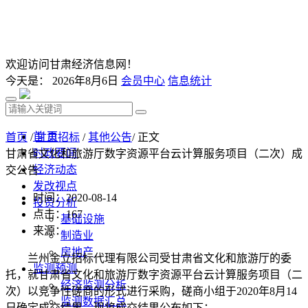
欢迎访问甘肃经济信息网！
今天是：
2026年8月6日
会员中心
信息统计
首 页
首页
/
甘肃招标
/
其他公告
/ 正文
时政要闻
甘肃省文化和旅游厅数字资源平台云计算服务项目（二次）成
经济动态
交公告
发改视点
时间：2020-08-14
投资分析
点击：
167
基础设施
来源：
制造业
房地产
兰州金立招标代理有限公司
受甘肃省文化和旅游厅的委
监测预测
托，就甘肃省文化和旅游厅数字资源平台云计算服务项目（二
经济监测分析
次）以竞争性
磋商的形式
进行采购
，磋商小组于
20
20
年
8
月
14
监测数据汇总
日
确定成交结果，现将成交结果公布如下：