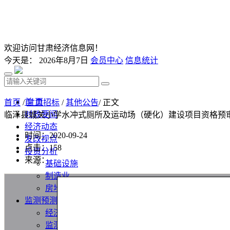
欢迎访问甘肃经济信息网！
今天是：
2026年8月7日
会员中心
信息统计
首 页
首页
/
甘肃招标
/
其他公告
/ 正文
时政要闻
临泽县城关小学水冲式厕所及运动场（硬化）建设项目资格预
经济动态
时间：2020-09-24
发改视点
点击：
158
投资分析
来源：
基础设施
制造业
房地产
监测预测
经济监测分析
监测数据汇总