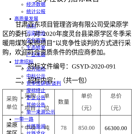
经济数据
统计公报
高质量发展
甘肃亚东项目管理咨询有限公司受梁原学
水利
区的委托，对
“2020年度灵台县梁原学区冬季采
污染防治
文化旅游
暖用煤炭采购项目”以竞争性谈判的方式进行采
生态修复
购，欢迎符合资质条件的供应商参加。
产业发展
甘肃招标
一、招标文件编号：
GSYD-2020-091
公开招标
中标公示
二、招标内容：
（共一包）
竞争性磋商/谈判
废标终止
采购
单
单价
总价
更正公告
采购
数量
其他公告
单位
项目
位
（元）
（元）
单一来源公示
一带一路
梁原
丝路新闻
中块
吨
78
850.00
66300.00
学区
丝路文化