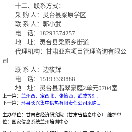
十二、联系方式：
采
购
人：灵台县梁原学区
联
系
人：郭小武
电
话：18293374257
地
址：灵台县梁原乡街道
代理机构：甘肃亚东项目管理咨询有限公
司
联
系
人：边筱辉
电
话：
15193339888
地
址：灵台县翡翠豪庭
2单元0704室
上一篇：
兰州西、定西北、张掖西、武威等9...
下一篇：
环县长兴集中供热有限责任公司采购...
主办单位：甘肃省经济研究院（甘肃省信息中心） 维护单
位：国家信息系统兰州培训中心