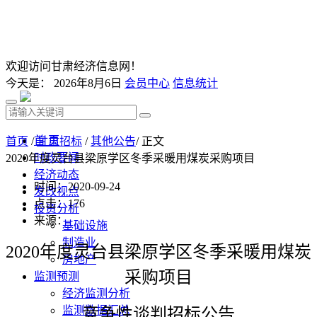
欢迎访问甘肃经济信息网！
今天是：
2026年8月6日
会员中心
信息统计
首 页
首页
/
甘肃招标
/
其他公告
/ 正文
时政要闻
2020年度灵台县梁原学区冬季采暖用煤炭采购项目
经济动态
时间：2020-09-24
发改视点
点击：
176
投资分析
来源：
基础设施
制造业
2020年度灵台县梁原学区
冬季采暖用煤炭
房地产
采购项目
监测预测
经济监测分析
监测数据汇总
竞争性谈判招标公告