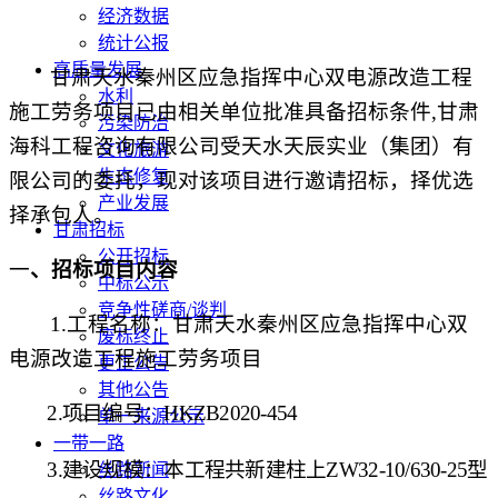
经济数据
统计公报
高质量发展
甘肃天水秦州区应急指挥中心双电源改造工程
水利
施工劳务项目
已由相关单位批准具备招标条件
,甘肃
污染防治
海科工程咨询有限公司受天水天辰实业（集团）有
文化旅游
生态修复
限公司的委托，
现对该项目进行
邀请招标
，择优选
产业发展
择承包人。
甘肃招标
公开招标
一
、招标项目内容
中标公示
竞争性磋商/谈判
1.工程名称：
甘肃天水秦州区应急指挥中心双
废标终止
电源改造工程施工劳务项目
更正公告
其他公告
2
.
项目编号
：
HKZB2020-
454
单一来源公示
一带一路
3
.
建设规模：
本工程共新建柱上
ZW32-10/630-25型
丝路新闻
丝路文化