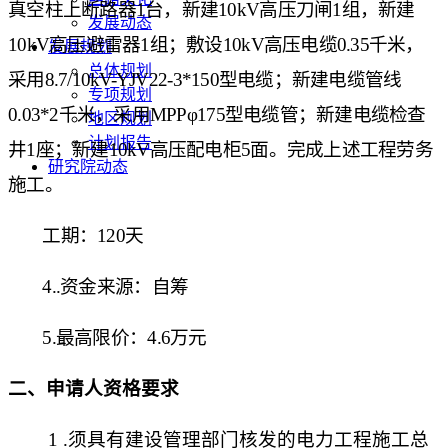
真空柱上断路器1台，新建10kV高压刀闸1组，新建
发展动态
10kV高压避雷器1组；敷设10kV高压电缆0.35千米，
发展规划
总体规划
采用8.7/10kV-YJV22-3*150型电缆；新建电缆管线
专项规划
0.03*2千米，采用MPPφ175型电缆管；新建电缆检查
地区规划
计划报告
井1座；新建10kV高压配电柜5面。完成上述工程劳务
研究院动态
施工。
工期
：
120天
4.
.资金来源：
自筹
5.最高限价：4.6
万元
二、
申请人资格要求
1
.须具有建设管理部门核发的电力工程施工总