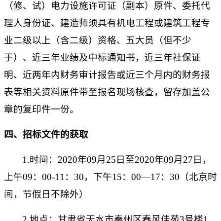
（修、试）电力设施许可证
（副本）原件、委托代
理人身份证、建造师须具有机电工程或建筑工程专
业二级以上（含
二
级）资格
、五大员（但不少
于）
、
近三年业绩及中标通知书，近三年社保证
明
、
近两年内财务审计报告或近三个月内的财务报
表
等相关资料原件带至报名现场核查，留存加盖公
章的复印件一份。
四、招标文件的获取
1.时间
：
2020
年
09
月
25
日
至
20
20
年
09
月
27
日
，
上午
09：00-11：30，下午15：00—17：30（北京时
间，节假日不除外）
2.地点：
甘肃省天水市秦州区春风佳苑
3号楼1