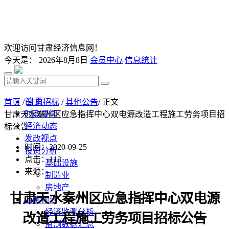
欢迎访问甘肃经济信息网！
今天是：
2026年8月8日
会员中心
信息统计
首 页
首页
/
甘肃招标
/
其他公告
/ 正文
时政要闻
甘肃天水秦州区应急指挥中心双电源改造工程施工劳务项目招
经济动态
标公告
发改视点
时间：2020-09-25
投资分析
点击：
113
基础设施
来源：
制造业
房地产
甘肃天水秦州区应急指挥中心双电源
监测预测
经济监测分析
改造工程施工劳务项目
招标公告
监测数据汇总