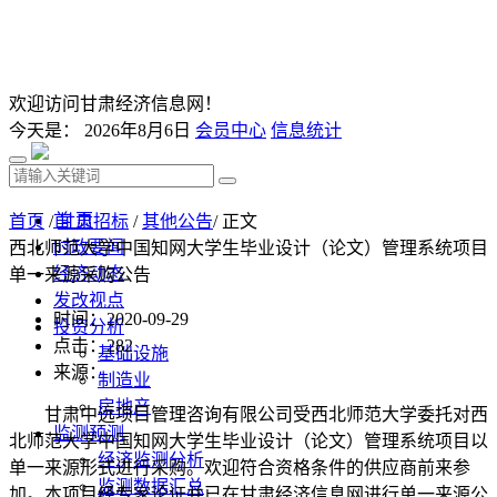
欢迎访问甘肃经济信息网！
今天是：
2026年8月6日
会员中心
信息统计
首 页
首页
/
甘肃招标
/
其他公告
/ 正文
时政要闻
西北师范大学中国知网大学生毕业设计（论文）管理系统项目
经济动态
单一来源采购公告
发改视点
时间：2020-09-29
投资分析
点击：
282
基础设施
来源：
制造业
房地产
甘肃中远项目管理咨询有限公司受西北师范大学委托对西
监测预测
北师范大学中国知网大学生毕业设计（论文）管理系统项目以
经济监测分析
单一来源形式进行采购。欢迎符合资格条件的供应商前来参
监测数据汇总
加。本项目经专家论证并已在甘肃经济信息网进行单一来源公