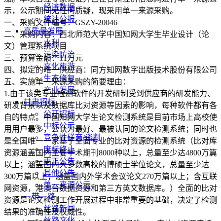
经济数据
示，公示期间无任何质疑，现采用单一来源采购。
统计公报
一、采购文件编号：GSZY-20046
高质量发展
二、采购内容：西北师范大学中国知网大学生毕业设计（论
水利
文）管理系统项目
污染防治
三、预算金额：11万元
文化旅游
四、拟定的唯一供应商：同方知网数字出版技术股份有限公司
生态修复
五、实施单一来源采购的简要理由：
产业发展
1.由于该类专业检测软件的开发研制受到供应商的研发能力、
甘肃招标
研发背景以及数据库比对资源等因素的影响，每种软件都有各
公开招标
自的特点。中国知网大学生论文检测系统是目前市场上高校使
中标公示
用用户最多，公认为最好、最被认同的论文检测系统；同时也
竞争性磋商/谈判
是全国唯一一家基于全面专业的比对资源的检测系统（比对库
废标终止
资源涵盖国内主要学术期刊8000种以上，总量至少达4800万篇
更正公告
以上；涵盖国内大多数高校的博硕士学位论文，总量至少达
其他公告
300万篇以上；涵盖国内外学术会议论文270万篇以上；含互联
单一来源公示
网资源，港澳台数据资源和第三方英文数据库。）全面的比对
一带一路
资源是论文检测工作开展过程中非常重要的基础，决定了检测
丝路新闻
结果的准确性及权威性。
丝路文化