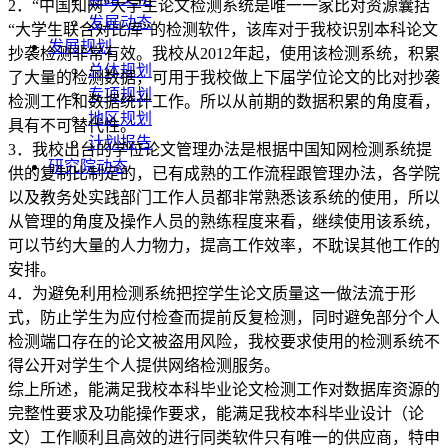
2．“中国知网”大学生论文检测系统是唯一一家比对资源囊括
发展动态
“大学生联合对比库”的检测软件，该库对于我校识别本科论文
发展规划
抄袭检测非常有效。我校从2012年起，使用该检测系统，积累
总体规划
了大量的检测数据，可用于我校做上下届学位论文的比对抄袭
专项规划
检测工作和数据统计工作。所以从前期的数据积累的角度看，
地区规划
具有不可替代性。
计划报告
3．我校出台的学位论文管理办法是根据中国知网检测系统提
研究院动态
供的复制比制定的，已有成熟的工作流程跟管理办法，各学院
以及教务处实践部门工作人员都非常熟悉该系统的使用，所以
从管理的角度及操作人员的熟练程度来看，继续使用该系统，
可以节约大量的人力物力，提高工作效率，不耽误其他工作的
安排。
4．为避免利用检测系统把控学生论文质量这一做法流于形
式，防止学生为应付检查而提前反复检测，同时避免部分个人
检测端口存在的论文被盗用风险，我校要求使用的检测系统不
得公开对学生个人提供网络检测服务。
综上所述，能满足我校本科毕业论文检测工作对数据库资源的
完整性要求及功能操作要求，能满足我校本科毕业设计（论
文）工作顺利且高效的进行同类软件只有唯一的供应商，特申