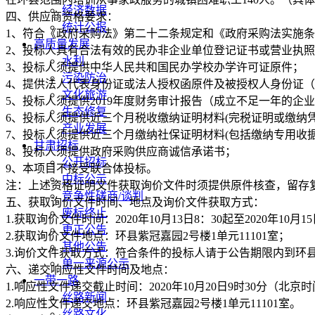
经济数据
四、供应商资格要求：
统计公报
1、符合《政府采购法》第二十二条规定和《政府采购法实施
高质量发展
2、投标人具有合法有效的民办非企业单位登记证书或营业执照
水利
3、投标人须提供中华人民共和国民办学校办学许可证原件；
污染防治
4、提供法人代表身份证或法人授权函原件及被授权人身份证
文化旅游
5、投标人须提供2019年度财务审计报告（成立不足一年的企
生态修复
6、投标人须提供近三个月税收缴纳证明材料(完税证明或缴纳
产业发展
7、投标人须提供近三个月缴纳社保证明材料(包括缴纳专用收据
甘肃招标
8、投标人须提供政府采购供应商诚信承诺书；
公开招标
9、本项目不接受联合体投标。
中标公示
注：上述资格证明文件获取询价文件时须提供原件核查，留存
竞争性磋商/谈判
五、获取询价文件时间、地点及询价文件获取方式：
废标终止
1.获取询价文件时间：2020年10月13日8：30起至2020年10月15日
更正公告
2.获取询价文件地点：环县紫冠嘉园2号楼1单元11101室；
其他公告
3.询价文件获取方式：符合条件的投标人请于公告期限内到环县紫
单一来源公示
六、递交响应性文件时间及地点：
一带一路
1.响应性文件递交截止时间：2020年10月20日9时30
丝路新闻
2.响应性文件递交地点：环县紫冠嘉园2号楼1单元11101室。
丝路文化