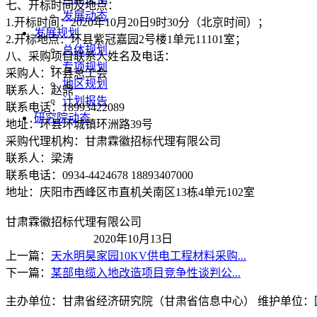
七、开标时间及地点：
发展动态
1.开标时间：2020年10月20日9时30分（北京时间）；
发展规划
2.开标地点：环县紫冠嘉园2号楼1单元11101室；
总体规划
八、采购项目联系人姓名及电话：
专项规划
采购人：环县总工会
地区规划
联系人：赵鼎
计划报告
联系电话：18993422089
研究院动态
地址：环县环城镇环洲路39号
采购代理机构：甘肃霖徽招标代理有限公司
联系人：梁涛
联系电话：0934-4424678 18893407000
地址：庆阳市西峰区市直机关南区13栋4单元102室
甘肃霖徽招标代理有限公司
2020年10月13日
上一篇：
天水明昊家园10KV供电工程材料采购...
下一篇：
某部电缆入地改造项目竞争性谈判公...
主办单位：甘肃省经济研究院（甘肃省信息中心） 维护单位：