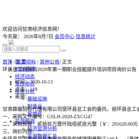
欢迎访问甘肃经济信息网！
今天是：
2026年8月7日
会员中心
信息统计
首 页
首页
/
甘肃招标
/
其他公告
/ 正文
时政要闻
环县总工会采购2020年第一期职业技能提升培训项目询价公告
经济动态
时间：2020-10-13
发改视点
点击：
119
投资分析
来源：
基础设施
制造业
甘肃霖徽招标代理有限公司受环县总工会的委托，就环县总工会
房地产
一、采购文件编号：GSLH-2020-ZXCG47
监测预测
二、采购预算：贰拾玖万壹仟陆佰贰拾元整（￥：291620.00元
经济监测分析
三、询价内容:
监测数据汇总
在环县范围内培训从事家政服务的城镇困难职工140人。（具